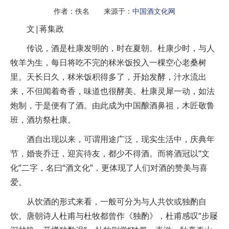
作者：佚名 来源于：
中国酒文化网
文|蒋集政
传说，酒是杜康发明的，时在夏朝。杜康少时，与人
牧羊为生，每日将吃不完的秫米饭投入一棵空心老桑树
里。天长日久，秫米饭积得多了，开始发酵，汁水流出
来，不但闻着奇香，味道也很酵美。杜康灵犀一动，如法
炮制，于是便有了酒。由此成为中国酿酒鼻祖，木匠敬鲁
班，酒坊祭杜康。
酒自出现以来，可谓用途广泛，现实生活中，庆典年
节，婚丧乔迁，迎宾待友，都少不得酒。而将酒冠以“文
化”二字，名曰“酒文化”，更体现了人们对酒的赞美与喜
爱。
从饮酒的形式来看，一般可分为与人共饮或独酌自
饮。唐朝诗人杜甫与杜牧都曾作《独酌》，杜甫感叹“步屦