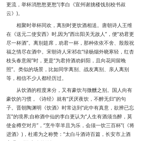
更流，举杯消愁愁更愁”(李白《宣州谢朓楼饯别校书叔
云》)。
相聚时举杯同欢，离别时更饮酒相送。唐朝诗人王维
在《送元二使安西》时,因为“西出阳关无故人”，便“劝君更
尽一杯酒”。离别筵席，劝君一杯，那种依依不舍、殷殷祝
福之情尽在酒中。宋朝诗人宋祁在“绿杨烟外晓寒轻，红杏
枝头春意闹”时，更是“为君持酒劝斜阳，且向花间留晚
照”。类似的场景，比如同学离别、战友离别、亲人离别
等，相信不少人都经历过。
从饮酒的程度来分，又有豪饮与微醺之别。国人向有
豪饮的习惯，《诗经》就有“厌厌夜饮，不醉无归”的句
子。晋朝陶渊明《饮酒》时常达到“此中有真意，欲辨已忘
言”的境界;自称酒中仙的李白更认为“人生有酒须当醉，莫
使金樽空对月”，“烹牛宰羊且为乐，会须一饮三百杯”(《将
进酒》)，杜甫为之称赞：“太白斗酒诗百篇，长安市上酒