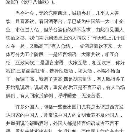
家眠”(《饮中八仙歌》)。
当今社会，无论东南西北，城镇乡村，几乎人人善
饮，且喜豪饮。看国酒茅台，早已成为中国第一大上市企
业，市值过万亿，但茅台酒仍然供不应求，由此可见国人
饮酒之盛。我们常听到酒桌上的人喟叹：“昨天晚上几个朋
友在一起，又喝高了!”有人总结，一桌酒席豪饮下来，大
体可分为五个阶段：一是轻言细语，大家共饮，相互介
绍，互致问候;二是甜言蜜语，大家互敬，相互吹捧，你好
我好;三是豪言壮语，选择性敬酒，喝大酒，不喝不给面
子，你调子高，我调子更高;四是胡言乱语，有人喝得多了
开始乱说话，说胡话，重复说话;五是不言不语，有人当场
醉倒，有人回家后醉倒，呼呼睡去，无法言语。
许多外国人，包括一些走出国门尤其是出访过西方发
达国家的中国人，常常说中国人的文明素养不及外国人，
并举例说吃饭喝酒时，外国人都是轻言细语或者不言不
语，看起来就彬彬有礼、文明礼貌，而中国人往往高声大