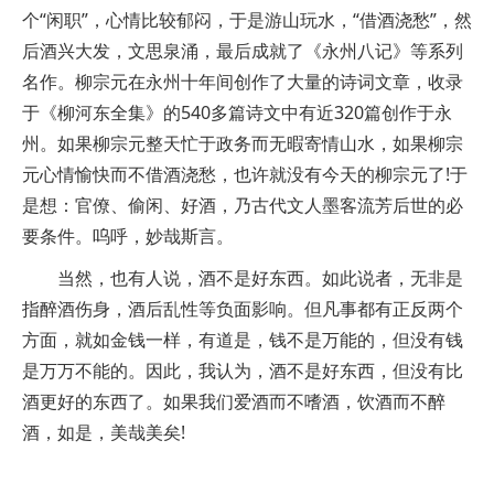
个“闲职”，心情比较郁闷，于是游山玩水，“借酒浇愁”，然
后酒兴大发，文思泉涌，最后成就了《永州八记》等系列
名作。柳宗元在永州十年间创作了大量的诗词文章，收录
于《柳河东全集》的540多篇诗文中有近320篇创作于永
州。如果柳宗元整天忙于政务而无暇寄情山水，如果柳宗
元心情愉快而不借酒浇愁，也许就没有今天的柳宗元了!于
是想：官僚、偷闲、好酒，乃古代文人墨客流芳后世的必
要条件。呜呼，妙哉斯言。
当然，也有人说，酒不是好东西。如此说者，无非是
指醉酒伤身，酒后乱性等负面影响。但凡事都有正反两个
方面，就如金钱一样，有道是，钱不是万能的，但没有钱
是万万不能的。因此，我认为，酒不是好东西，但没有比
酒更好的东西了。如果我们爱酒而不嗜酒，饮酒而不醉
酒，如是，美哉美矣!