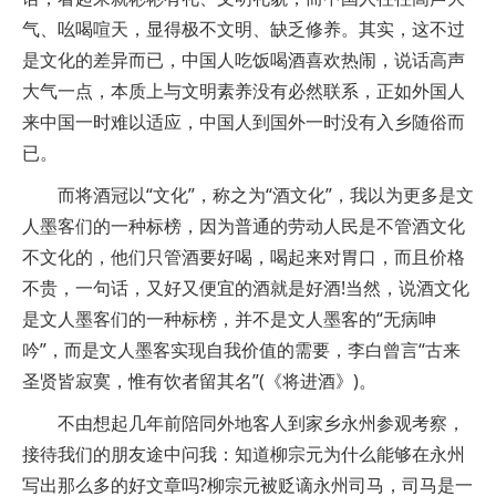
气、吆喝喧天，显得极不文明、缺乏修养。其实，这不过
是文化的差异而已，中国人吃饭喝酒喜欢热闹，说话高声
大气一点，本质上与文明素养没有必然联系，正如外国人
来中国一时难以适应，中国人到国外一时没有入乡随俗而
已。
而将酒冠以“文化”，称之为“酒文化”，我以为更多是文
人墨客们的一种标榜，因为普通的劳动人民是不管酒文化
不文化的，他们只管酒要好喝，喝起来对胃口，而且价格
不贵，一句话，又好又便宜的酒就是好酒!当然，说酒文化
是文人墨客们的一种标榜，并不是文人墨客的“无病呻
吟”，而是文人墨客实现自我价值的需要，李白曾言“古来
圣贤皆寂寞，惟有饮者留其名”(《将进酒》)。
不由想起几年前陪同外地客人到家乡永州参观考察，
接待我们的朋友途中问我：知道柳宗元为什么能够在永州
写出那么多的好文章吗?柳宗元被贬谪永州司马，司马是一