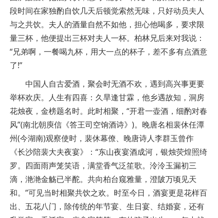
段时间在家独酌自饮几天后顿觉索然无味，只好动员夫人
与之共饮。夫人的酒量自然不如他，担心他喝多，要求限
量三杯，他便提出三杯对夫人一杯。柏林兄后来对我说：
“兄弟啊，一餐喝九杯，用大一点的杯子，差不多有点酒意
了!”
中国人自古爱酒，聚会时无酒不欢，遇到高兴事更要
举杯欢庆。人生有四喜：久旱逢甘霖，他乡遇故知，洞房
花烛夜，金榜题名时。此时相聚，“开君一壶酒，细酌对春
风”(南北朝庾信《答王司空饷酒诗》)。晚唐名相裴休任潭
州(今湖南)观察使时，裴休幕僚、晚唐诗人李群玉曾作
《长沙陪裴大夫夜宴》：“东山夜宴酒成河，银烛荧煌照绮
罗。四面雨声笼笑语，满堂香气泛笙歌。‎泠泠玉漏初三
滴，滟滟金觞已半酡。‎共向柏台窥雅量，澄陂万顷见天
和。”可见当时相聚共饮之欢。时至今日，酒宴更是花样百
出、五花八门，除传统的年节宴、生日宴、结婚宴，还有