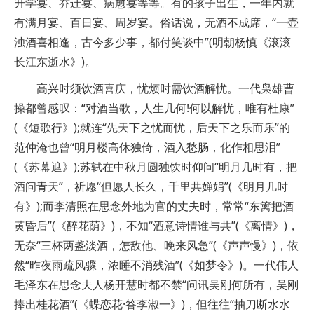
升学宴、乔迁宴、病愈宴等等。有的孩子出生，一年内就
有满月宴、百日宴、周岁宴。俗话说，无酒不成席，“一壶
浊酒喜相逢，古今多少事，都付笑谈中”(明朝杨慎《滚滚
长江东逝水》)。
高兴时须饮酒喜庆，忧烦时需饮酒解忧。一代枭雄曹
操都曾感叹：“对酒当歌，人生几何!何以解忧，唯有杜康”
(《短歌行》);就连“先天下之忧而忧，后天下之乐而乐”的
范仲淹也曾“明月楼高休独倚，酒入愁肠，化作相思泪”
(《苏幕遮》);苏轼在中秋月圆独饮时仰问“明月几时有，把
酒问青天”，祈愿“但愿人长久，千里共婵娟”(《明月几时
有》);而李清照在思念外地为官的丈夫时，常常“东篱把酒
黄昏后”(《醉花荫》)，不知“酒意诗情谁与共”(《离情》)，
无奈“三杯两盏淡酒，怎敌他、晚来风急”(《声声慢》)，依
然“昨夜雨疏风骤，浓睡不消残酒”(《如梦令》)。一代伟人
毛泽东在思念夫人杨开慧时都不禁“问讯吴刚何所有，吴刚
捧出桂花酒”(《蝶恋花·答李淑一》)，但往往“抽刀断水水