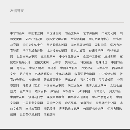
友情链接
中华书画网
中国书法网
中国油画网
书画交易网
艺术传播网
民俗文化网
刺
绣文化网
VI设计知识网
校园文化建设网
企业培训网
学习力教育中心
中小学
教育网
学习力训练中心
旅游风景名胜网
城市品牌建设网
家长学院
学习力教
育智库
学习型城市建设
域名投资知识网
意志力教育
健康生活网
营销策划
网
世界民间故事网
童话故事网
中小学生作文网
余建祥工作室
思维训练
家
庭教育顶层设计
爱情文化网
玩中学
笑话大王
科技前沿
趣味地理
中国书画
网
思维谷
中华人物谱
高考季
中国茶文化网
作文评论
天赋车站
西湖风景
文化
艺术起点
艺术收藏投资
中华武术网
收藏证书查询网
广告设计知识
教
育趋势研究
八卦晚报
天赋教育研究
天赋邂逅
茶艺文化网
宝宝成长网
中国
瓷器网
雕塑设计艺术
中国民间故事网
珠宝文化网
世界儿童文学网
文玩收藏
投资
宝岛期刊
教育百科
致富经
时尚休闲
风雅中国
时尚文化
贝壳书画
中国兰花网
演讲与口才
现代家庭教育
网络营销传播网
学习力教育研究
中国
文学网
中国儿童文学网
国学文化网
成语辞典
健康百科
世界休闲文化网
戏
曲文化网
幸福教育网
清风传播
世界民俗文化网
收藏证书查询网
学习力训练
知识
世界营销策划网
幸福智库