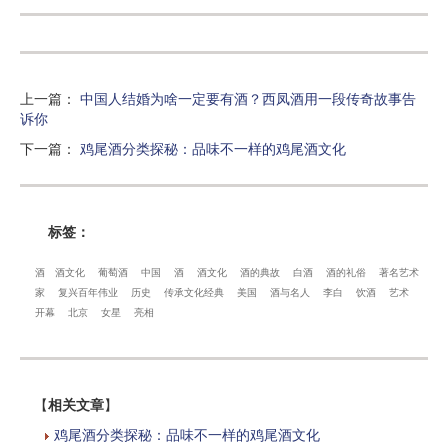
上一篇
：
中国人结婚为啥一定要有酒？西凤酒用一段传奇故事告
诉你
下一篇
：
鸡尾酒分类探秘：品味不一样的鸡尾酒文化
标签：
酒
酒文化
葡萄酒
中国
酒
酒文化
酒的典故
白酒
酒的礼俗
著名艺术
家
复兴百年伟业
历史
传承文化经典
美国
酒与名人
李白
饮酒
艺术
开幕
北京
女星
亮相
【
相关文章
】
鸡尾酒分类探秘：品味不一样的鸡尾酒文化