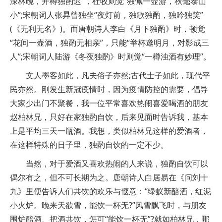
深林晚，开樽独酌迟”，杜牧则觉“独佩一壶游，秋毫泰山
小”;宋朝词人张昪曾独坐“夜灯前，独歌独酌，独吟独笑”
(《无利无名》)。而唐朝诗人李白《月下独酌》时，顿觉
“花间一壶酒，独酌无相亲”，只能“举杯邀明月，对影成三
人”;宋朝词人陆游《冬夜独酌》时则觉“一樽浊酒有妙理”。
文人墨客如此，凡夫俗子亦然;古代士子如此，现代平
民亦然。刚发生新冠疫情时，因为疫情防控的需要，倡导
大家少出门不聚餐，我一位平常喜欢热闹喜爱喝酒的朋友
赵柏林兄，只好在家独酌自饮，后来见面时告诉我，基本
上是平均三天一瓶酒。我想，类似柏林兄这样的爱酒者，
在这样特殊的日子里，独酌自饮的一定不少。
当然，对于爱酒又喜欢热闹的人来说，独酌自饮可以
偶尔有之，但不可长期为之。唐朝诗人白居易在《问刘十
九》里便告诉人们共饮的欢乐与惬意：“绿蚁新醅酒，红泥
小火炉。晚来天欲雪，能饮一杯无?”风雪飘飞时，与朋友
围炉醅酒、把酒共饮，怎可“能饮一杯无”?就如柏林兄，那