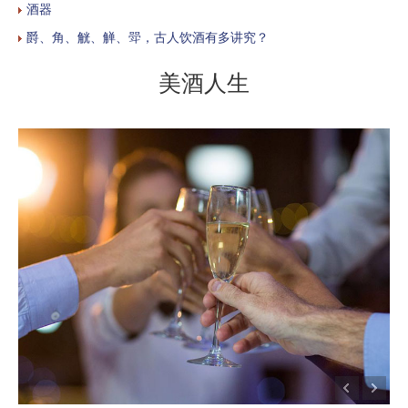
酒器
爵、角、觥、觯、斝，古人饮酒有多讲究？
美酒人生