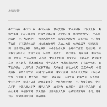
友情链接
中华书画网
中国书法网
中国油画网
书画交易网
艺术传播网
民俗文化网
刺
绣文化网
VI设计知识网
校园文化建设网
企业培训网
学习力教育中心
中小学
教育网
学习力训练中心
旅游风景名胜网
城市品牌建设网
家长学院
学习力教
育智库
学习型城市建设
域名投资知识网
意志力教育
健康生活网
营销策划
网
世界民间故事网
童话故事网
中小学生作文网
余建祥工作室
思维训练
家
庭教育顶层设计
爱情文化网
玩中学
笑话大王
科技前沿
趣味地理
中国书画
网
思维谷
中华人物谱
高考季
中国茶文化网
作文评论
天赋车站
西湖风景
文化
艺术起点
艺术收藏投资
中华武术网
收藏证书查询网
广告设计知识
教
育趋势研究
八卦晚报
天赋教育研究
天赋邂逅
茶艺文化网
宝宝成长网
中国
瓷器网
雕塑设计艺术
中国民间故事网
珠宝文化网
世界儿童文学网
文玩收藏
投资
宝岛期刊
教育百科
致富经
时尚休闲
风雅中国
时尚文化
贝壳书画
中国兰花网
演讲与口才
现代家庭教育
网络营销传播网
学习力教育研究
中国
文学网
中国儿童文学网
国学文化网
成语辞典
健康百科
世界休闲文化网
戏
曲文化网
幸福教育网
清风传播
世界民俗文化网
收藏证书查询网
学习力训练
知识
世界营销策划网
幸福智库