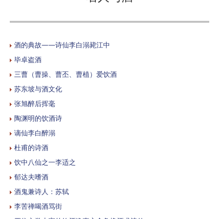
酒的典故——诗仙李白溺毙江中
毕卓盗酒
三曹（曹操、曹丕、曹植）爱饮酒
苏东坡与酒文化
张旭醉后挥毫
陶渊明的饮酒诗
谪仙李白醉溺
杜甫的诗酒
饮中八仙之一李适之
郁达夫嗜酒
酒鬼兼诗人：苏轼
李苦禅喝酒骂街