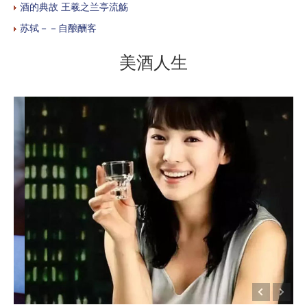
酒的典故 王羲之兰亭流觞
苏轼－－自酿酬客
美酒人生