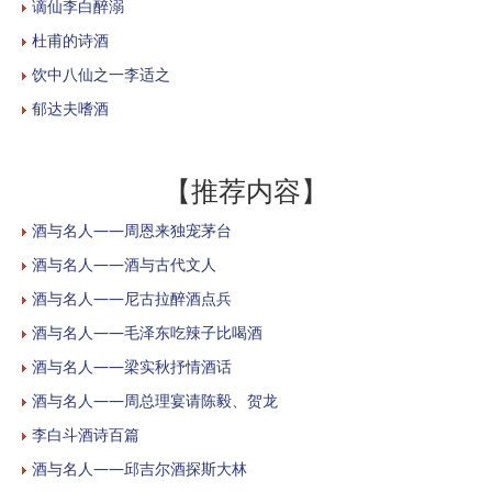
谪仙李白醉溺
杜甫的诗酒
饮中八仙之一李适之
郁达夫嗜酒
【推荐内容】
酒与名人——周恩来独宠茅台
酒与名人——酒与古代文人
酒与名人——尼古拉醉酒点兵
酒与名人——毛泽东吃辣子比喝酒
酒与名人——梁实秋抒情酒话
酒与名人——周总理宴请陈毅、贺龙
李白斗酒诗百篇
酒与名人——邱吉尔酒探斯大林