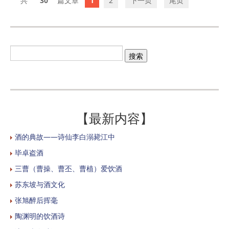
30
1
2
下一页
尾页
【最新内容】
酒的典故——诗仙李白溺毙江中
毕卓盗酒
三曹（曹操、曹丕、曹植）爱饮酒
苏东坡与酒文化
张旭醉后挥毫
陶渊明的饮酒诗