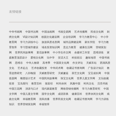
友情链接
中华书画网
中国书法网
中国油画网
书画交易网
艺术传播网
民俗文化网
刺
绣文化网
VI设计知识网
校园文化建设网
企业培训网
学习力教育中心
中小学
教育网
学习力训练中心
旅游风景名胜网
城市品牌建设网
家长学院
学习力教
育智库
学习型城市建设
域名投资知识网
意志力教育
健康生活网
营销策划
网
世界民间故事网
童话故事网
中小学生作文网
余建祥工作室
思维训练
家
庭教育顶层设计
爱情文化网
玩中学
笑话大王
科技前沿
趣味地理
中国书画
网
思维谷
中华人物谱
高考季
中国茶文化网
作文评论
天赋车站
西湖风景
文化
艺术起点
艺术收藏投资
中华武术网
收藏证书查询网
广告设计知识
教
育趋势研究
八卦晚报
天赋教育研究
天赋邂逅
茶艺文化网
宝宝成长网
中国
瓷器网
雕塑设计艺术
中国民间故事网
珠宝文化网
世界儿童文学网
文玩收藏
投资
宝岛期刊
教育百科
致富经
时尚休闲
风雅中国
时尚文化
贝壳书画
中国兰花网
演讲与口才
现代家庭教育
网络营销传播网
学习力教育研究
中国
文学网
中国儿童文学网
国学文化网
成语辞典
健康百科
世界休闲文化网
戏
曲文化网
幸福教育网
清风传播
世界民俗文化网
收藏证书查询网
学习力训练
知识
世界营销策划网
幸福智库