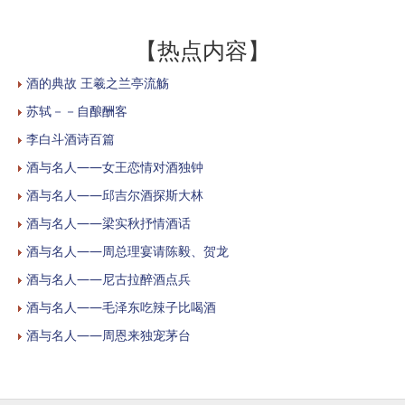
【热点内容】
酒的典故 王羲之兰亭流觞
苏轼－－自酿酬客
李白斗酒诗百篇
酒与名人——女王恋情对酒独钟
酒与名人——邱吉尔酒探斯大林
酒与名人——梁实秋抒情酒话
酒与名人——周总理宴请陈毅、贺龙
酒与名人——尼古拉醉酒点兵
酒与名人——毛泽东吃辣子比喝酒
酒与名人——周恩来独宠茅台