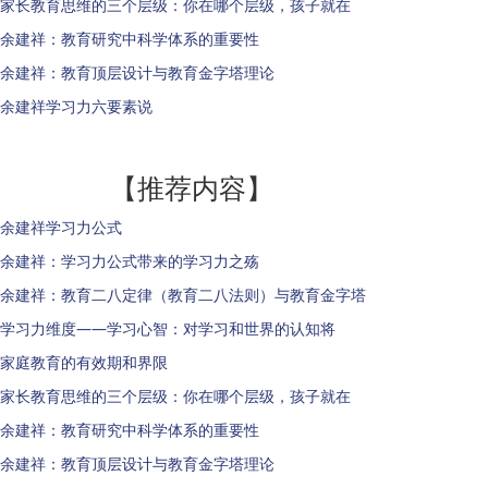
家长教育思维的三个层级：你在哪个层级，孩子就在
余建祥：教育研究中科学体系的重要性
余建祥：教育顶层设计与教育金字塔理论
余建祥学习力六要素说
【推荐内容】
余建祥学习力公式
余建祥：学习力公式带来的学习力之殇
余建祥：教育二八定律（教育二八法则）与教育金字塔
学习力维度——学习心智：对学习和世界的认知将
家庭教育的有效期和界限
家长教育思维的三个层级：你在哪个层级，孩子就在
余建祥：教育研究中科学体系的重要性
余建祥：教育顶层设计与教育金字塔理论