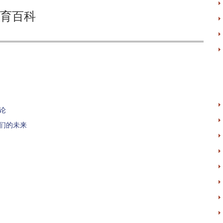
育百科
论
们的未来