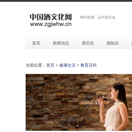
喝中国酒 品中国文化
首页
新闻动态
酒历史
酒知识
当前位置：
首页
>
健康生活
>
教育百科