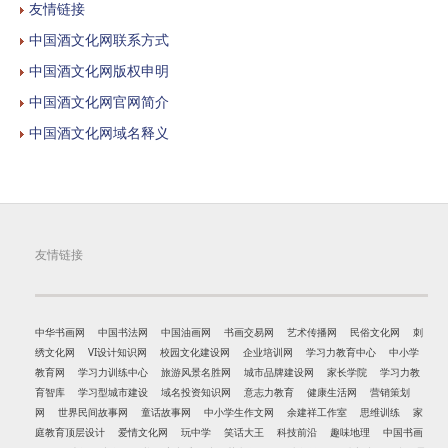
友情链接
中国酒文化网联系方式
中国酒文化网版权申明
中国酒文化网官网简介
中国酒文化网域名释义
友情链接
中华书画网
中国书法网
中国油画网
书画交易网
艺术传播网
民俗文化网
刺
绣文化网
VI设计知识网
校园文化建设网
企业培训网
学习力教育中心
中小学
教育网
学习力训练中心
旅游风景名胜网
城市品牌建设网
家长学院
学习力教
育智库
学习型城市建设
域名投资知识网
意志力教育
健康生活网
营销策划
网
世界民间故事网
童话故事网
中小学生作文网
余建祥工作室
思维训练
家
庭教育顶层设计
爱情文化网
玩中学
笑话大王
科技前沿
趣味地理
中国书画