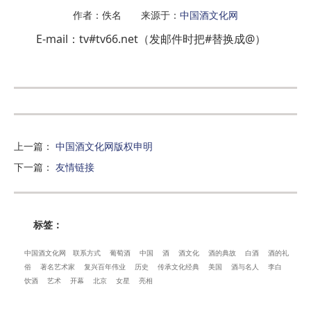
作者：佚名 来源于：
中国酒文化网
E-mail：tv#tv66.net（发邮件时把#替换成@）
上一篇
：
中国酒文化网版权申明
下一篇
：
友情链接
标签：
中国酒文化网
联系方式
葡萄酒
中国
酒
酒文化
酒的典故
白酒
酒的礼
俗
著名艺术家
复兴百年伟业
历史
传承文化经典
美国
酒与名人
李白
饮酒
艺术
开幕
北京
女星
亮相