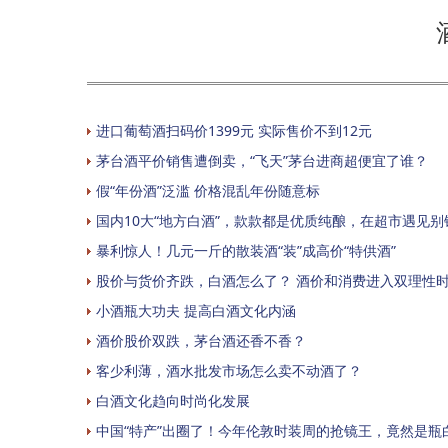
进口葡萄酒扫码价1399元 实际售价不到12元
茅台酒平价销售遭倒卖，“飞天”茅台进商超便宜了谁？
假“年份酒”泛滥 价格混乱年份随意标
国内10大“地方白酒”，款款都是优质纯酿，在超市遇见别
暴利惊人！几元一斤的散装酒“装”成高价“特供酒”
股价与货价齐跌，白酒怎么了？ 酒价和消费进入双理性
小酒瓶大功夫 提高白酒文化内涵
酒价股价双跌，茅台酒还香不香？
客少利薄，酒水批发市场怎么卖不动酒了？
白酒文化趋向时尚化发展
中国“特产”出圈了！今年伦敦时装周的抢镜王，竟然是瓶