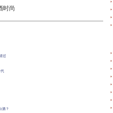
酒时尚
错过
时代
白酒？