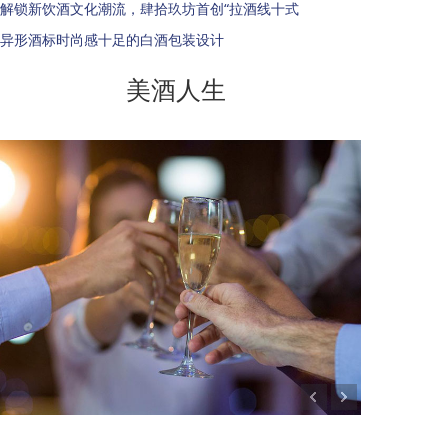
解锁新饮酒文化潮流，肆拾玖坊首创“拉酒线十式
异形酒标时尚感十足的白酒包装设计
美酒人生