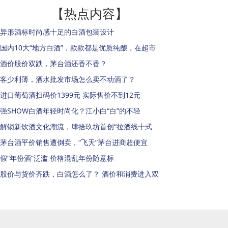
【热点内容】
异形酒标时尚感十足的白酒包装设计
国内10大“地方白酒”，款款都是优质纯酿，在超市
酒价股价双跌，茅台酒还香不香？
客少利薄，酒水批发市场怎么卖不动酒了？
进口葡萄酒扫码价1399元 实际售价不到12元
强SHOW白酒年轻时尚化？江小白“白”的不轻
解锁新饮酒文化潮流，肆拾玖坊首创“拉酒线十式
茅台酒平价销售遭倒卖，“飞天”茅台进商超便宜
假“年份酒”泛滥 价格混乱年份随意标
股价与货价齐跌，白酒怎么了？ 酒价和消费进入双