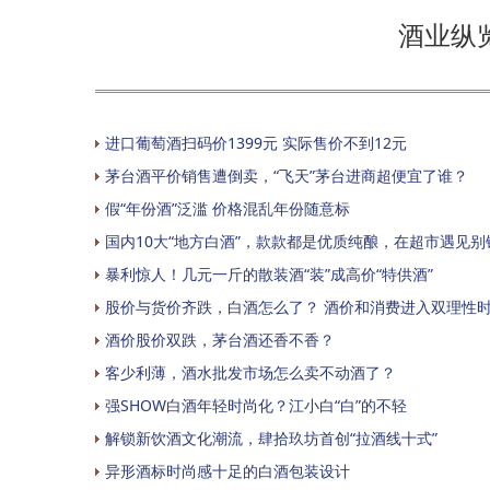
酒业纵
进口葡萄酒扫码价1399元 实际售价不到12元
茅台酒平价销售遭倒卖，“飞天”茅台进商超便宜了谁？
假“年份酒”泛滥 价格混乱年份随意标
国内10大“地方白酒”，款款都是优质纯酿，在超市遇见别
暴利惊人！几元一斤的散装酒“装”成高价“特供酒”
股价与货价齐跌，白酒怎么了？ 酒价和消费进入双理性
酒价股价双跌，茅台酒还香不香？
客少利薄，酒水批发市场怎么卖不动酒了？
强SHOW白酒年轻时尚化？江小白“白”的不轻
解锁新饮酒文化潮流，肆拾玖坊首创“拉酒线十式”
异形酒标时尚感十足的白酒包装设计