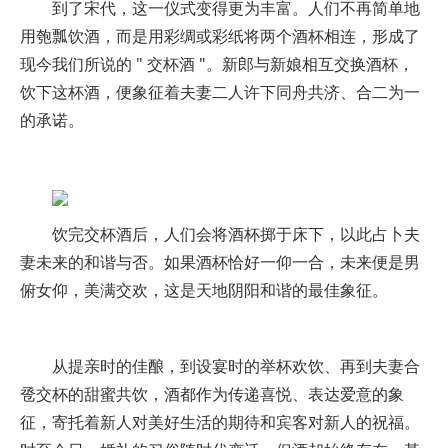
到了宋代，这一仪式变得更为丰富。人们不再简单地
用匏瓢饮酒，而是用彩绸或彩纸将两个酒杯相连，形成了
现今我们所说的 " 交杯酒 "。新郎与新娘相互交换酒杯，
饮下这杯酒，便象征着夫妻二人许下同舟共济、合二为一
的承诺。
饮完交杯酒后，人们会将酒杯掷于床下，以此占卜夫
妻未来的和谐与否。如果酒杯恰好一仰一合，未来便是男
俯女仰，美满交欢，这是天地阴阳和谐的最佳象征。
从提亲时的佳酿，到设宴时的举杯欢饮、再到夫妻合
卺交杯的甜蜜共饮，酒都作为传递喜悦、表达爱意的象
征，寄托着新人对美好生活的期待和宾客对新人的祝福。