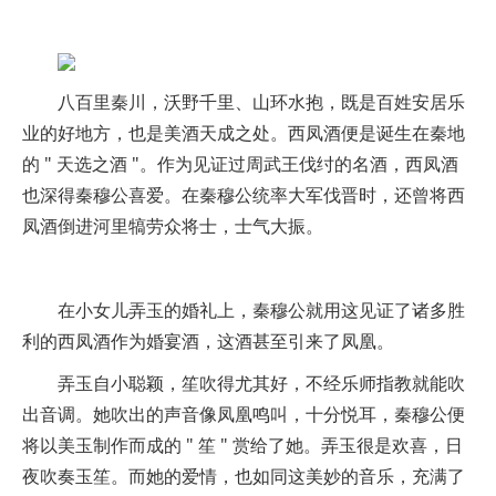
八百里秦川，沃野千里、山环水抱，既是百姓安居乐
业的好地方，也是美酒天成之处。西凤酒便是诞生在秦地
的 " 天选之酒 "。作为见证过周武王伐纣的名酒，西凤酒
也深得秦穆公喜爱。在秦穆公统率大军伐晋时，还曾将西
凤酒倒进河里犒劳众将士，士气大振。
在小女儿弄玉的婚礼上，秦穆公就用这见证了诸多胜
利的西凤酒作为婚宴酒，这酒甚至引来了凤凰。
弄玉自小聪颖，笙吹得尤其好，不经乐师指教就能吹
出音调。她吹出的声音像凤凰鸣叫，十分悦耳，秦穆公便
将以美玉制作而成的 " 笙 " 赏给了她。弄玉很是欢喜，日
夜吹奏玉笙。而她的爱情，也如同这美妙的音乐，充满了