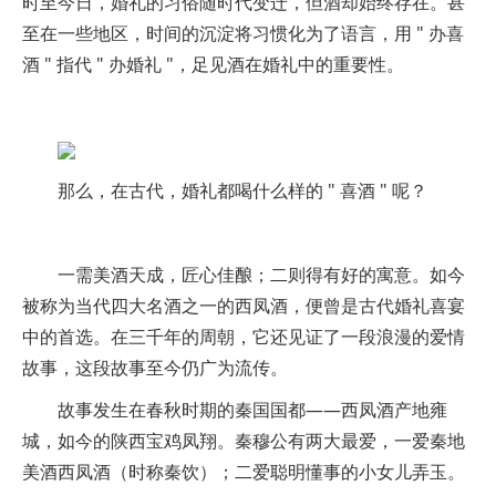
时至今日，婚礼的习俗随时代变迁，但酒却始终存在。甚
至在一些地区，时间的沉淀将习惯化为了语言，用 " 办喜
酒 " 指代 " 办婚礼 "，足见酒在婚礼中的重要性。
那么，在古代，婚礼都喝什么样的 " 喜酒 " 呢？
一需美酒天成，匠心佳酿；二则得有好的寓意。如今
被称为当代四大名酒之一的西凤酒，便曾是古代婚礼喜宴
中的首选。在三千年的周朝，它还见证了一段浪漫的爱情
故事，这段故事至今仍广为流传。
故事发生在春秋时期的秦国国都——西凤酒产地雍
城，如今的陕西宝鸡凤翔。秦穆公有两大最爱，一爱秦地
美酒西凤酒（时称秦饮）；二爱聪明懂事的小女儿弄玉。