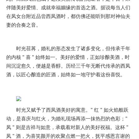
伴随美好爱情、成就幸福姻缘的首选之酒。据说每当人们
在凤女台附近品尝西凤酒时，都仿佛还能听到那对神仙夫
妻的合奏之音。
时光荏苒，婚礼的形态发生了诸多变化，但传承千年
的内核 " 喜 " 始终如一。美好的爱情，正如珍酿美酒，时
间沉淀愈久，便越是香醇。历经三千年无断代传承的西凤
酒，以匠心酿造的匠酒，始终如一地守护着这份喜悦。
时光又赋予了西凤酒美好的寓意。" 红 " 如火焰般跃
动，是喜庆与红火，为婚礼现场再添一抹热烈的色彩；"
凤 " 则是吉祥与如意，承载着对新人的美好祝福。这杯 "
凤 " 酒，为喜笑颜开的欢聚点燃一把火，抚平感恩言谢的