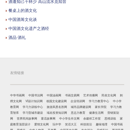
酒逢知己千杯少 高山流水觅知音
餐桌上的酒文化
中国酒筹文化谈
中国酒文化遗产之酒经
酒品·酒礼
友情链接
中华书画网
中国书法网
中国油画网
书画交易网
艺术传播网
民俗文化网
刺
绣文化网
VI设计知识网
校园文化建设网
企业培训网
学习力教育中心
中小学
教育网
学习力训练中心
旅游风景名胜网
城市品牌建设网
家长学院
学习力教
育智库
学习型城市建设
域名投资知识网
意志力教育
健康生活网
营销策划
网
世界民间故事网
童话故事网
中小学生作文网
余建祥工作室
思维训练
家
庭教育顶层设计
爱情文化网
玩中学
笑话大王
科技前沿
趣味地理
中国书画
网
思维谷
中华人物谱
高考季
中国茶文化网
作文评论
天赋车站
西湖风景