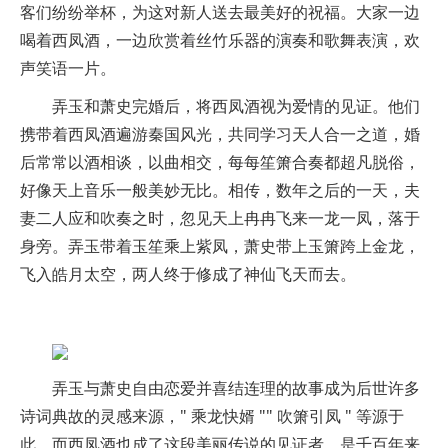
客们纷纷举杯，为这对新人送去最美好的祝福。大家一边
喝着西凤酒，一边欣赏着丝竹乐器的演奏和歌舞表演，欢
声笑语一片。
弄玉和萧史完婚后，将西凤酒视为爱情的见证。他们
携带着西凤酒遍游秦国风光，共同学习天人合一之道，婚
后常常以酒相谈，以曲相交，每每笙箫合奏都超凡脱俗，
好像天上音乐一般美妙无比。相传，数年之后的一天，夫
妻二人应和吹奏之时，忽见天上冉冉飞来一龙一凤，落于
身旁。弄玉带着玉笙乘上紫凤，萧史带上玉箫跨上金龙，
飞入皓月太空，两人终于修成了神仙飞天而去。
弄玉与萧史自由恋爱并喜结连理的故事成为后世许多
诗词典故的灵感来源，" 乘龙快婿 "" 吹箫引凤 " 等源于
此。而西凤酒也成了这段美丽传说的见证者，是千百年来