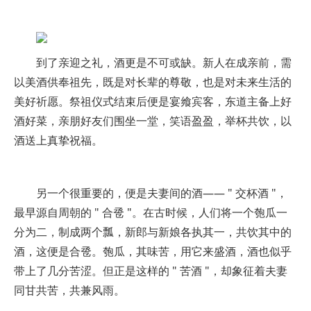
到了亲迎之礼，酒更是不可或缺。新人在成亲前，需
以美酒供奉祖先，既是对长辈的尊敬，也是对未来生活的
美好祈愿。祭祖仪式结束后便是宴飨宾客，东道主备上好
酒好菜，亲朋好友们围坐一堂，笑语盈盈，举杯共饮，以
酒送上真挚祝福。
另一个很重要的，便是夫妻间的酒—— " 交杯酒 "，
最早源自周朝的 " 合卺 "。在古时候，人们将一个匏瓜一
分为二，制成两个瓢，新郎与新娘各执其一，共饮其中的
酒，这便是合卺。匏瓜，其味苦，用它来盛酒，酒也似乎
带上了几分苦涩。但正是这样的 " 苦酒 "，却象征着夫妻
同甘共苦，共兼风雨。