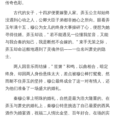
传奇色彩。
古代的女子，十四岁便要嫁娶人家。弄玉公主却始终
没遇到心动之人，公卿大臣子弟都非她心之所向。眼看弄
玉年满十五，穆公为女儿的终身大事操碎了心，便想为她
寻得佳婿。弄玉却说，" 若不能遇见一位懂我笙音，又能
与我合奏的知己，我是断然不会嫁的。" 束手无策之际，
弄玉却命运般地遇到了灵魂伴侣——一位名叫萧史的隐
士。
两人因音乐而结缘，" 笙箫 " 和鸣，以曲相合，暗定
终身。却因两人身份悬殊太大，差点被穆公棒打鸳鸯。然
而耐不住弄玉的坚持，穆公最终成全了这一对有情人，还
为他们准备了一场盛大的婚礼。
秦穆公掌上明珠的婚礼，自然是最为浩大隆重的。在
弄玉与萧史的婚礼上，秦穆公特意挑选了自己最爱的西凤
酒作为婚宴酒，祝福二人情比金坚、百年好合。在场的宾