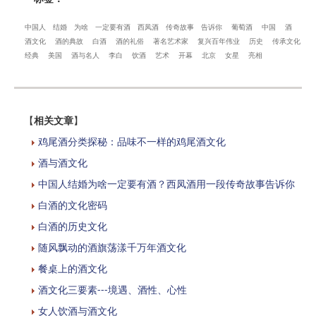
中国人
结婚
为啥
一定要有酒
西凤酒
传奇故事
告诉你
葡萄酒
中国
酒
酒文化
酒的典故
白酒
酒的礼俗
著名艺术家
复兴百年伟业
历史
传承文化
经典
美国
酒与名人
李白
饮酒
艺术
开幕
北京
女星
亮相
【
相关文章
】
鸡尾酒分类探秘：品味不一样的鸡尾酒文化
酒与酒文化
中国人结婚为啥一定要有酒？西凤酒用一段传奇故事告诉你
白酒的文化密码
白酒的历史文化
随风飘动的酒旗荡漾千万年酒文化
餐桌上的酒文化
酒文化三要素---境遇、酒性、心性
女人饮酒与酒文化