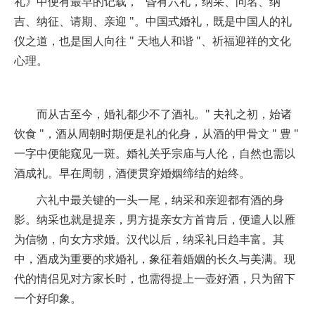
礼》中便有最早的记载，" 昏有六礼，纳采、问名、纳
吉、纳征、请期、亲迎 "。中国式婚礼，既是中国人的礼
仪之道，也是国人向往 " 天地人和谐 "、祈福迎祥的文化
心理。
而从古至今，婚礼都少不了酒礼。" 夫礼之初，始诸
饮食 "，酒从周朝时期便是礼的化身，从酒的甲骨文 " 豊 "
一字中便能窥见一斑。婚礼关乎宗庙与人伦，自然也需以
酒成礼。早在周朝，酒便贯穿婚姻缔结的始终。
六礼中最关键的一头一尾，纳采和亲迎都有酒的身
影。纳采也就是提亲，男方提亲女方首肯后，便遣人以雁
为信物，向女方求婚。汉代以后，纳采礼日趋丰富。其
中，酒成为重要的求婚礼，象征着婚姻的长久与美满。现
代的情侣见对方家长时，也需得提上一壶好酒，只为留下
一个好印象。