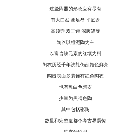
这些陶器的形态应有尽有
有大口盆 圈足盘 平底盘
高领壶 双耳罐 深腹罐等
陶器以粗泥陶为主
以富含铁元素的红壤为料
陶衣历经千年洗礼仍然颜色鲜亮
陶器表面多装饰有红色陶衣
也有乳白色陶衣
少量为黑褐色陶
其中包括彩陶
数量和完整度都令考古界震惊
这充分说明