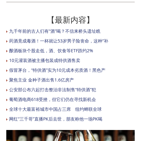
【最新内容】
九千年前的古人们有“酒”喝？不信来桥头遗址瞧
药酒竟成毒酒！一杯就让53岁男子险丧命，这种“补
酿酒板块个股走低，酒、饮食等ETF跌约2%
10元灌装酒被主播包装成特供酒售卖
假冒茅台，“特供酒”实为10元成本劣质酒！黑色产
聚焦主业 金种子酒出售1.6亿房产
公安部公布六起打击整治非法制售“特供酒”犯
葡萄酒电商618受挫，但它们仍在寻找新机会
全球十大最富裕城市中国占三席 纽约蝉联全球
网红“三千哥”直播PK后去世，朋友称他一场PK喝