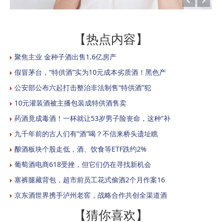
【热点内容】
聚焦主业 金种子酒出售1.6亿房产
假冒茅台，“特供酒”实为10元成本劣质酒！黑色产
公安部公布六起打击整治非法制售“特供酒”犯
10元灌装酒被主播包装成特供酒售卖
药酒竟成毒酒！一杯就让53岁男子险丧命，这种“补
九千年前的古人们有“酒”喝？不信来桥头遗址瞧
酿酒板块个股走低，酒、饮食等ETF跌约2%
葡萄酒电商618受挫，但它们仍在寻找新机会
塞裤腿藏背包，超市前员工花式偷酒2个月作案16
京东酒世界携手泸州老窖，战略合作共创全渠道酒
【猜你喜欢】