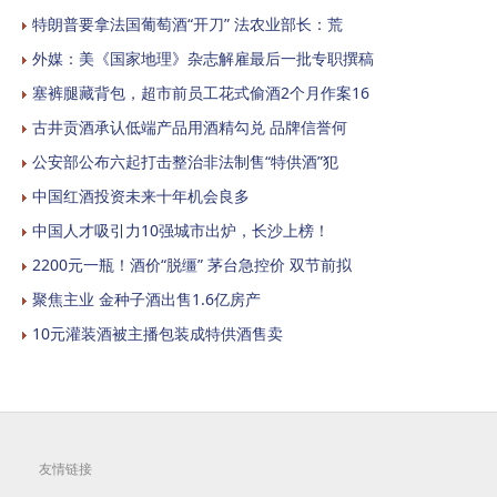
特朗普要拿法国葡萄酒“开刀” 法农业部长：荒
外媒：美《国家地理》杂志解雇最后一批专职撰稿
塞裤腿藏背包，超市前员工花式偷酒2个月作案16
古井贡酒承认低端产品用酒精勾兑 品牌信誉何
公安部公布六起打击整治非法制售“特供酒”犯
中国红酒投资未来十年机会良多
中国人才吸引力10强城市出炉，长沙上榜！
2200元一瓶！酒价“脱缰” 茅台急控价 双节前拟
聚焦主业 金种子酒出售1.6亿房产
10元灌装酒被主播包装成特供酒售卖
友情链接