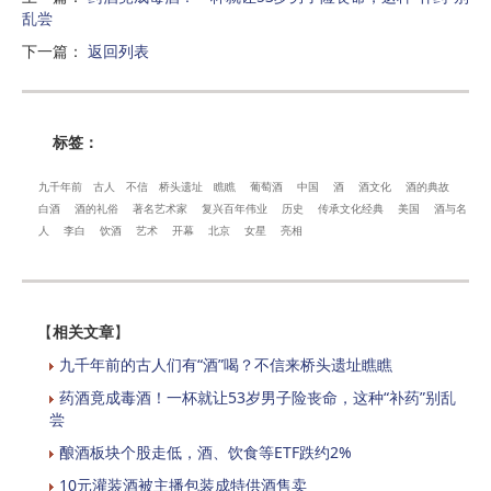
乱尝
下一篇
：
返回列表
标签：
九千年前
古人
不信
桥头遗址
瞧瞧
葡萄酒
中国
酒
酒文化
酒的典故
白酒
酒的礼俗
著名艺术家
复兴百年伟业
历史
传承文化经典
美国
酒与名
人
李白
饮酒
艺术
开幕
北京
女星
亮相
【
相关文章
】
九千年前的古人们有“酒”喝？不信来桥头遗址瞧瞧
药酒竟成毒酒！一杯就让53岁男子险丧命，这种“补药”别乱
尝
酿酒板块个股走低，酒、饮食等ETF跌约2%
10元灌装酒被主播包装成特供酒售卖