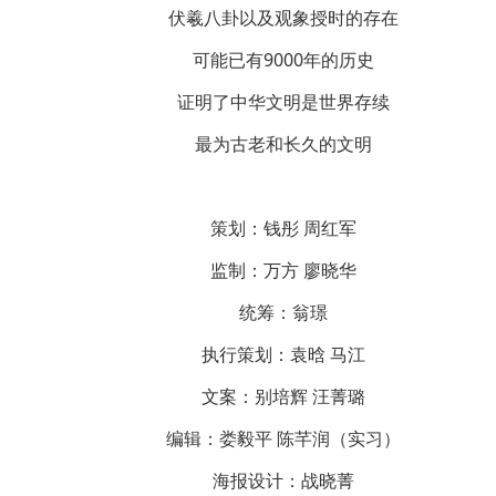
伏羲八卦以及观象授时的存在
可能已有9000年的历史
证明了中华文明是世界存续
最为古老和长久的文明
策划：钱彤 周红军
监制：万方 廖晓华
统筹：翁璟
执行策划：袁晗 马江
文案：别培辉 汪菁璐
编辑：娄毅平 陈芊润（实习）
海报设计：战晓菁