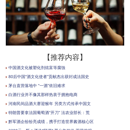
【推荐内容】
中国酒文化被塑化剂炫富等腐蚀
80后中国“酒文化使者”贡献杰出获封成法国史
茅台直营落地中 “一酒”依旧难求
白酒行业并不像其那样热衷于拥抱电商
河南民间品酒大赛迎猴年 另类方式传承中国文
特朗普要拿法国葡萄酒“开刀” 法农业部长：荒
黔军酒企纷纷亮成绩，携手打造世界酱酒核心区