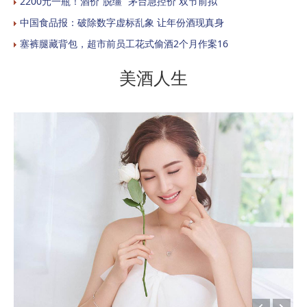
2200元一瓶！酒价“脱缰” 茅台急控价 双节前拟
中国食品报：破除数字虚标乱象 让年份酒现真身
塞裤腿藏背包，超市前员工花式偷酒2个月作案16
美酒人生