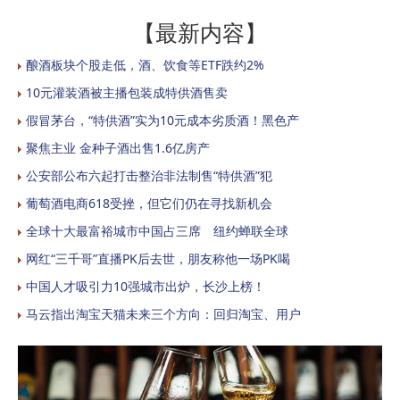
【最新内容】
酿酒板块个股走低，酒、饮食等ETF跌约2%
10元灌装酒被主播包装成特供酒售卖
假冒茅台，“特供酒”实为10元成本劣质酒！黑色产
聚焦主业 金种子酒出售1.6亿房产
公安部公布六起打击整治非法制售“特供酒”犯
葡萄酒电商618受挫，但它们仍在寻找新机会
全球十大最富裕城市中国占三席 纽约蝉联全球
网红“三千哥”直播PK后去世，朋友称他一场PK喝
中国人才吸引力10强城市出炉，长沙上榜！
马云指出淘宝天猫未来三个方向：回归淘宝、用户