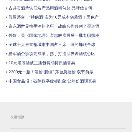
古井贡酒承认低端产品用酒精勾兑 品牌信誉何
假冒茅台，“特供酒”实为10元成本劣质酒！黑色产
京东酒世界携手泸州老窖，战略合作共创全渠道酒
外媒：美《国家地理》杂志解雇最后一批专职撰稿
全球十大最富裕城市中国占三席 纽约蝉联全球
黔军酒企纷纷亮成绩，携手打造世界酱酒核心区
10元灌装酒被主播包装成特供酒售卖
2200元一瓶！酒价“脱缰” 茅台急控价 双节前拟
中国食品报：破除数字虚标乱象 让年份酒现真身
友情链接