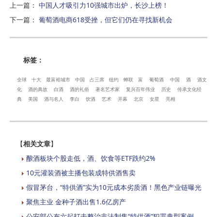
上一篇
：
中国人才吸引力10强城市出炉，长沙上榜！
下一篇
：
葡萄酒电商618受挫，但它们仍在寻找新机会
标签：
全球
十大
最富裕城市
中国
占三席
纽约
蝉联
富
葡萄酒
中国
酒
酒文
化
酒的典故
白酒
酒的礼俗
著名艺术家
复兴百年伟业
历史
传承文化经
典
美国
酒与名人
李白
饮酒
艺术
开幕
北京
女星
亮相
【
相关文章
】
酿酒板块个股走低，酒、饮食等ETF跌约2%
10元灌装酒被主播包装成特供酒售卖
假冒茅台，“特供酒”实为10元成本劣质酒！黑色产业链曝光
聚焦主业 金种子酒出售1.6亿房产
公安部公布六起打击整治非法制售“特供酒”犯罪典型案例