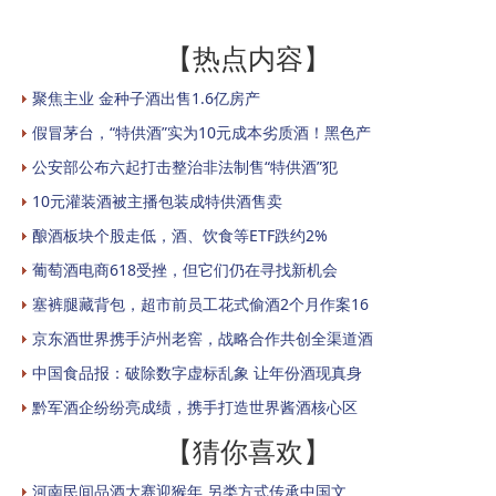
【热点内容】
聚焦主业 金种子酒出售1.6亿房产
假冒茅台，“特供酒”实为10元成本劣质酒！黑色产
公安部公布六起打击整治非法制售“特供酒”犯
10元灌装酒被主播包装成特供酒售卖
酿酒板块个股走低，酒、饮食等ETF跌约2%
葡萄酒电商618受挫，但它们仍在寻找新机会
塞裤腿藏背包，超市前员工花式偷酒2个月作案16
京东酒世界携手泸州老窖，战略合作共创全渠道酒
中国食品报：破除数字虚标乱象 让年份酒现真身
黔军酒企纷纷亮成绩，携手打造世界酱酒核心区
【猜你喜欢】
河南民间品酒大赛迎猴年 另类方式传承中国文