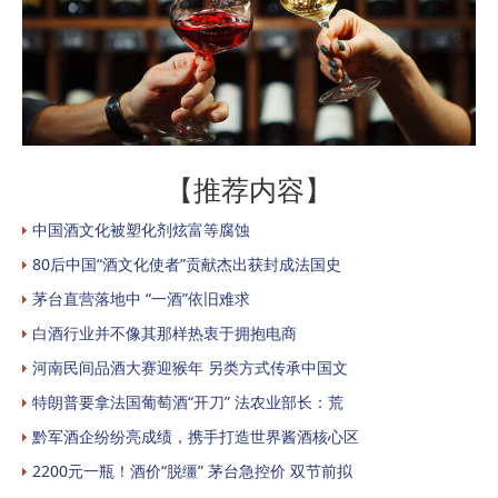
【推荐内容】
中国酒文化被塑化剂炫富等腐蚀
80后中国“酒文化使者”贡献杰出获封成法国史
茅台直营落地中 “一酒”依旧难求
白酒行业并不像其那样热衷于拥抱电商
河南民间品酒大赛迎猴年 另类方式传承中国文
特朗普要拿法国葡萄酒“开刀” 法农业部长：荒
黔军酒企纷纷亮成绩，携手打造世界酱酒核心区
2200元一瓶！酒价“脱缰” 茅台急控价 双节前拟