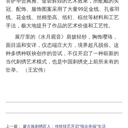
菩萨华贵典雅、金碧辉煌的艺术效果，所配戴的头
冠、配饰、服饰图案采用了大量99足金线、孔雀羽
线、花金线、丝棉垫高、纸钉、棕丝等材料和工艺
手法，极大地提升了作品的艺术价值和工艺性。
展厅里的《水月观音》肩披轻纱，胸饰璎珞，
面目温和安详，仪态端庄大方，境界超凡脱俗。这
种多绣种联袂创作的尝试，不仅开启了一种崭新的
当代刺绣艺术模式，也是中国刺绣史上前所未有的
壮举。 （王宏伟）
上一篇
：
蒙古族刺绣匠人：传统技艺开启“指尖幸福”生活