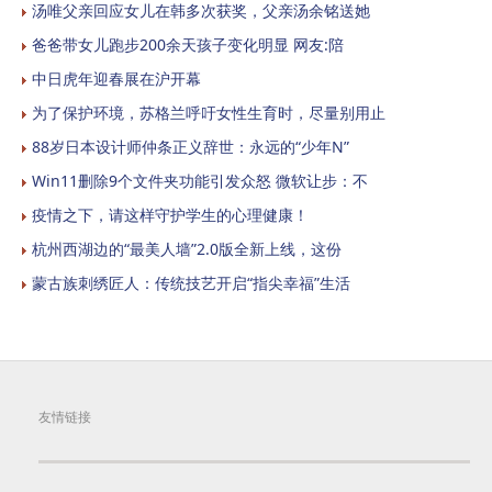
汤唯父亲回应女儿在韩多次获奖，父亲汤余铭送她
爸爸带女儿跑步200余天孩子变化明显 网友:陪
中日虎年迎春展在沪开幕
为了保护环境，苏格兰呼吁女性生育时，尽量别用止
88岁日本设计师仲条正义辞世：永远的“少年N”
Win11删除9个文件夹功能引发众怒 微软让步：不
疫情之下，请这样守护学生的心理健康！
杭州西湖边的“最美人墙”2.0版全新上线，这份
蒙古族刺绣匠人：传统技艺开启“指尖幸福”生活
友情链接