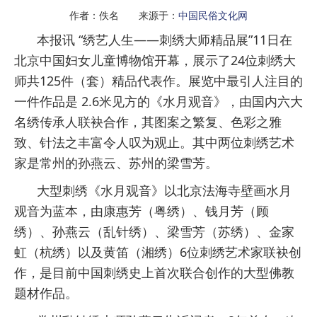
作者：佚名 来源于：
中国民俗文化网
本报讯 “绣艺人生——刺绣大师精品展”11日在
北京中国妇女儿童博物馆开幕，展示了24位刺绣大
师共125件（套）精品代表作。展览中最引人注目的
一件作品是 2.6米见方的《水月观音》，由国内六大
名绣传承人联袂合作，其图案之繁复、色彩之雅
致、针法之丰富令人叹为观止。其中两位刺绣艺术
家是常州的孙燕云、苏州的梁雪芳。
大型刺绣《水月观音》以北京法海寺壁画水月
观音为蓝本，由康惠芳（粤绣）、钱月芳（顾
绣）、孙燕云（乱针绣）、梁雪芳（苏绣）、金家
虹（杭绣）以及黄笛（湘绣）6位刺绣艺术家联袂创
作，是目前中国刺绣史上首次联合创作的大型佛教
题材作品。