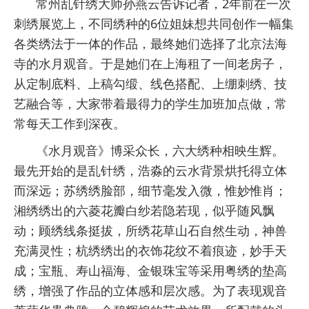
常州乱针绣大师孙燕云告诉记者，2年前在一次
刺绣展览上，不同绣种的6位姐妹想共同创作一幅集
各类绣法于一体的作品，最终她们选择了北京法海
寺的水月观音。于是她们在上海租了一间老房子，
从定制底料、上稿勾缎、线色搭配、上绷刺绣、技
艺融合等，大家带着最得力的学生加班加点做，常
常每天工作到深夜。
《水月观音》博采众长，六大绣种相映生辉。
最先开始的是乱针绣，浩淼的云水背景烘托得立体
而深远；苏绣绣脸部，细节毫发入微，惟妙惟肖；
湘绣绣出的六菱花瓣白纱若隐若现，似乎随风飘
动；顾绣线条挺拔，所绣花草山石自然生动，神兽
充满灵性；杭绣绣出的衣饰花纹不着痕迹，妙手天
成；宝瓶、寿山福海、金银珠宝等采用粤绣的垫高
绣，增强了作品的立体感和层次感。为了表现观音