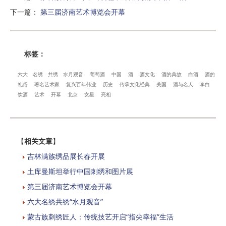
下一篇
：
第三届济南艺术博览会开幕
标签：
六大
名绣
共绣
水月观音
葡萄酒
中国
酒
酒文化
酒的典故
白酒
酒的
礼俗
著名艺术家
复兴百年伟业
历史
传承文化经典
美国
酒与名人
李白
饮酒
艺术
开幕
北京
女星
亮相
【
相关文章
】
吉林满族绣品展长春开展
土库曼斯坦举行中国刺绣和图片展
第三届济南艺术博览会开幕
六大名绣共绣“水月观音”
蒙古族刺绣匠人：传统技艺开启“指尖幸福”生活