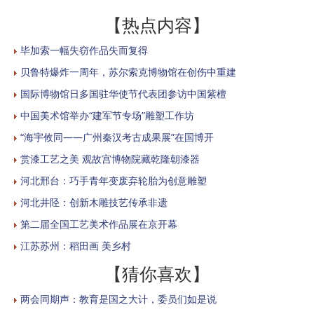
【热点内容】
毕加索一幅失窃作品失而复得
贝鲁特爆炸一周年，苏尔索克博物馆在创伤中重建
国际博物馆日多国驻华使节代表团参访中国紫檀
中国美术馆举办“建军节专场”雕塑工作坊
“海宇攸同——广州秦汉考古成果展”在国博开
赏漆工艺之美 观故宫博物院藏乾隆朝漆器
河北邢台：巧手青年变废弃轮胎为创意雕塑
河北井陉：创新木雕技艺传承非遗
第二届全国工艺美术作品展在京开幕
江苏苏州：稻田画 美乡村
【猜你喜欢】
两会同期声：教育是国之大计，委员们如是说