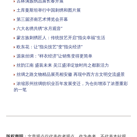
吉林满族绣品展长春开展
土库曼斯坦举行中国刺绣和图片展
第三届济南艺术博览会开幕
六大名绣共绣“水月观音”
蒙古族刺绣匠人：传统技艺开启“指尖幸福”生活
欧东花：让“指尖技艺”变“指尖经济”
源泉丝绸：“样衣经济”让销售变得更简单
丝韵江南 盛装未来 吴江盛泽绽放时尚之都新活力
丝绸之路文物精品展亮相安徽 再现中西方古文明交流盛景
浓缩苏州丝绸纺织业百年发展变迁，为仓街增添了浓墨重彩
的一笔
版权声明
：文章观点仅代表作者观点，作为参考，不代表本站观