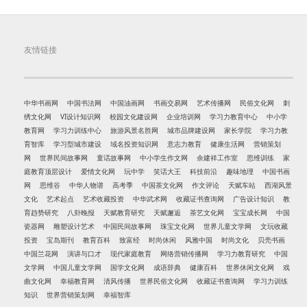
友情链接
中华书画网
中国书法网
中国油画网
书画交易网
艺术传播网
民俗文化网
刺
绣文化网
VI设计知识网
校园文化建设网
企业培训网
学习力教育中心
中小学
教育网
学习力训练中心
旅游风景名胜网
城市品牌建设网
家长学院
学习力教
育智库
学习型城市建设
域名投资知识网
意志力教育
健康生活网
营销策划
网
世界民间故事网
童话故事网
中小学生作文网
余建祥工作室
思维训练
家
庭教育顶层设计
爱情文化网
玩中学
笑话大王
科技前沿
趣味地理
中国书画
网
思维谷
中华人物谱
高考季
中国茶文化网
作文评论
天赋车站
西湖风景
文化
艺术起点
艺术收藏投资
中华武术网
收藏证书查询网
广告设计知识
教
育趋势研究
八卦晚报
天赋教育研究
天赋邂逅
茶艺文化网
宝宝成长网
中国
瓷器网
雕塑设计艺术
中国民间故事网
珠宝文化网
世界儿童文学网
文玩收藏
投资
宝岛期刊
教育百科
致富经
时尚休闲
风雅中国
时尚文化
贝壳书画
中国兰花网
演讲与口才
现代家庭教育
网络营销传播网
学习力教育研究
中国
文学网
中国儿童文学网
国学文化网
成语辞典
健康百科
世界休闲文化网
戏
曲文化网
幸福教育网
清风传播
世界民俗文化网
收藏证书查询网
学习力训练
知识
世界营销策划网
幸福智库