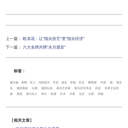
上一篇
：
欧东花：让“指尖技艺”变“指尖经济”
下一篇
：
六大名绣共绣“水月观音”
标签：
蒙古族
刺绣
匠人
传统技艺
开启
指尖
幸福
生活
葡萄酒
中国
酒
酒文
化
酒的典故
白酒
酒的礼俗
著名艺术家
复兴百年伟业
历史
传承文化经
典
美国
酒与名人
李白
饮酒
艺术
开幕
北京
女星
亮相
【
相关文章
】