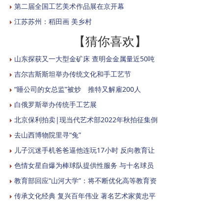
第二届全国工艺美术作品展在京开幕
江苏苏州：稻田画 美乡村
【猜你喜欢】
山东探获又一大型金矿床 查明金金属量近50吨
吉尔吉斯斯坦举办传统文化和手工艺节
“睡公司的女总监”被炒 推特又解雇200人
白俄罗斯举办传统手工艺展
北京保利拍卖|现当代艺术部2022年秋拍征集倒
去山西博物院里寻“兔”
儿子沉迷手机爸爸逼他连玩17小时 反向教育让
色情女星自爆为棒球队提供性服务 与十名球员
教育部回应“山河大学”：将不断优化高等教育资
传承文化经典 复兴百年伟业 著名艺术家黄忠平