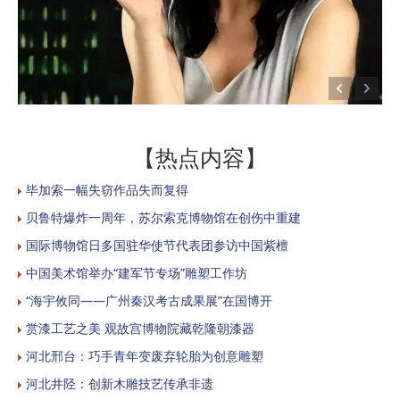
【热点内容】
毕加索一幅失窃作品失而复得
贝鲁特爆炸一周年，苏尔索克博物馆在创伤中重建
国际博物馆日多国驻华使节代表团参访中国紫檀
中国美术馆举办“建军节专场”雕塑工作坊
“海宇攸同——广州秦汉考古成果展”在国博开
赏漆工艺之美 观故宫博物院藏乾隆朝漆器
河北邢台：巧手青年变废弃轮胎为创意雕塑
河北井陉：创新木雕技艺传承非遗