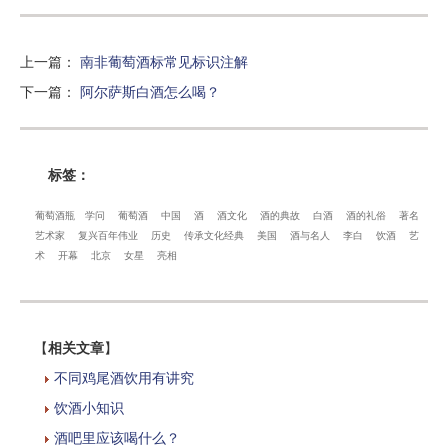
上一篇
：
南非葡萄酒标常见标识注解
下一篇
：
阿尔萨斯白酒怎么喝？
标签：
葡萄酒瓶
学问
葡萄酒
中国
酒
酒文化
酒的典故
白酒
酒的礼俗
著名
艺术家
复兴百年伟业
历史
传承文化经典
美国
酒与名人
李白
饮酒
艺
术
开幕
北京
女星
亮相
【
相关文章
】
不同鸡尾酒饮用有讲究
饮酒小知识
酒吧里应该喝什么？