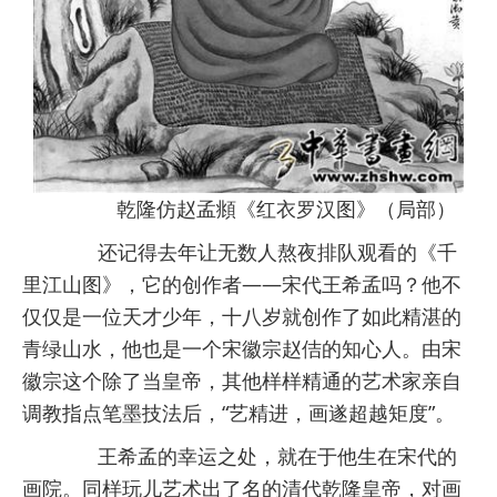
乾隆仿赵孟頫《红衣罗汉图》（局部）
还记得去年让无数人熬夜排队观看的《千
里江山图》，它的创作者——宋代王希孟吗？他不
仅仅是一位天才少年，十八岁就创作了如此精湛的
青绿山水，他也是一个宋徽宗赵佶的知心人。由宋
徽宗这个除了当皇帝，其他样样精通的艺术家亲自
调教指点笔墨技法后，“艺精进，画遂超越矩度”。
王希孟的幸运之处，就在于他生在宋代的
画院。同样玩儿艺术出了名的清代乾隆皇帝，对画