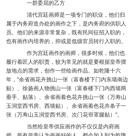
一群委屈的乙方
清代宫廷画师是一项专门的职业，他们归
属于内务府造办处的画作之下，是内务府的供职人
员。他们的来源非常复杂，既有民间征招入职的，
也有画作内培养的，抑或是低级官员转行入职的。
作为宫廷画作的画师，很多时候，他们也
履行着匠人的职责，较为常见的就是要根据皇帝摆
放地点的需求，创作一些绘画作品。如乾隆十六
年，“余省画花卉挑山一张（富春楼下门内东墙南边
贴）、徐扬画人物挑山一张（富春楼下门内西墙两
垂手、贴落）、余省画着色花卉挑山一张（万寿山
玉润堂西书房、西墙贴）、余省画着色花卉条子一
张（万寿山玉润堂西书房、次门花帘罩腿贴）”。
当然给皇帝供应画作的不仅仅是内府画
师，所有皇帝认为画画好的人，都会加入到为乾隆