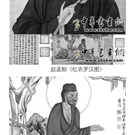
赵孟頫《红衣罗汉图》