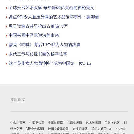
全球头号艺术买家 每年砸60亿买画的神秘美女
盘点9件令人血压升高的艺术品破坏事件：蒙娜丽
男子谎称古井里挖出古董骗10万
中国书画中润笔说法的由来
蒙克《呐喊》背后10个鲜为人知的故事
末代皇帝与传世书画的秘辛往事
这个苏州女人凭着“神针”成为中国第一位走出
友情链接
中华书画网
中国书法网
中国油画网
书画交易网
艺术传播网
民俗文化网
刺
绣文化网
VI设计知识网
校园文化建设网
企业培训网
学习力教育中心
中小学