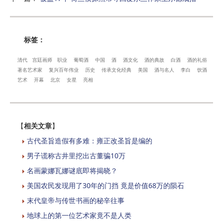
标签：
清代
宫廷画师
职业
葡萄酒
中国
酒
酒文化
酒的典故
白酒
酒的礼俗
著名艺术家
复兴百年伟业
历史
传承文化经典
美国
酒与名人
李白
饮酒
艺术
开幕
北京
女星
亮相
【
相关文章
】
古代圣旨造假有多难：雍正改圣旨是编的
男子谎称古井里挖出古董骗10万
名画蒙娜瓦娜谜底即将揭晓？
美国农民发现用了30年的门挡 竟是价值68万的陨石
末代皇帝与传世书画的秘辛往事
地球上的第一位艺术家竟不是人类