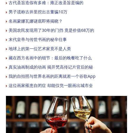
古代圣旨造假有多难：雍正改圣旨是编的
男子谎称古井里挖出古董骗10万
名画蒙娜瓦娜谜底即将揭晓？
美国农民发现用了30年的门挡 竟是价值68万的
末代皇帝与传世书画的秘辛往事
地球上的第一位艺术家竟不是人类
藏在西方名画中的细节：最后的晚餐吃了什么
真实油画制成的动画 揭开梵高传记片背后的秘
我的自拍照与世界名画的距离就差一个谷歌App
这位画家罹患自闭症 却能仅凭一眼画出城市全