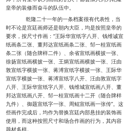
皇帝的装修而奋斗的队伍中。
乾隆二十一年的一条档案很有代表性，当
时不论是宫廷画师还是朝内大臣，均是按照皇帝的
要求，按尺寸作画：“王际华宣纸字八开、钱维诚宣
纸画条二张、董邦达宣纸画条二张、邹一桂宣纸画
条二张（随合牌样二件）、余省宣纸画横披一张、
徐扬宣纸画横披一张、王炳宣纸画横披一张、汪由
敦宣纸字横披一张、蒋溥宣纸字横披一张、王际华
宣纸字横披一张、蒋溥宣纸字八开、汪由敦宣纸字
八开、王际华宣纸字八开、钱维城宣纸画八开、董
邦达宣纸画八开、邹一桂宣纸画十二开（随合牌样
九件）、御题宣纸字一张、周鲲宣纸画一张传”。这
些画作完成后，均作为替换宫廷内部悬挂的装饰画
使用，而这种按照尺寸和场合作画的行为，其内容
题材多样。