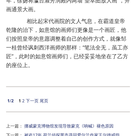
年，徐扬将瀛台淑芳润殿内两墙“望幸图放大画”，并
画通景大画。
相比起宋代画院的文人气息，在霸道皇帝
乾隆的治下，如意馆的画师们更像是一个画匠，他
们按照皇帝的意愿调整着自己的创作方式，就像邹
一桂曾经讽刺西洋画师的那样：“笔法全无，虽工亦
匠”，此时的如意馆画师们，已经妥妥地坐在了乙方
的座位上。
1
/
2
1
2
下一页
尾页
上一篇
：
挪威蒙克博物馆发现导致蒙克《呐喊》褪色原因
下一篇
：
被盗17年 荷兰侦探黑市寻回爱尔兰作家王尔德戒指