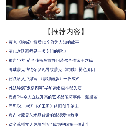
【推荐内容】
蒙克《呐喊》背后10个鲜为人知的故事
清代宫廷画师是一项专门的职业
被盗17年 荷兰侦探黑市寻回爱尔兰作家王尔德
挪威蒙克博物馆发现导致蒙克《呐喊》褪色原因
窃贼潜入卢浮宫 《蒙娜丽莎》一夜成名
雅贼导演“纵横四海”毕加索名画神秘失窃
盘点9件令人血压升高的艺术品破坏事件：蒙娜丽
周思聪、卢沉《矿工图》组画创作始末
盘点收藏界艺术品背后的浪漫爱情故事
这个苏州女人凭着“神针”成为中国第一位走出