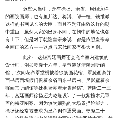
这些人当中，既有徐扬、余省、周鲲这样
的画院画师，也有董邦达、蒋溥、邹一桂、钱维诚
这样的书画见长的大臣，而且不乏汪由敦这样的朝
中重臣。虽然大家的出身不同，在朝中的地位也各
有上下，但是对于乾隆皇帝来说，都是依照皇帝命
令画画的乙方——这点与宋代画家有很大区别。
此外，这些宫廷画师还会充当室内建筑的
设计师，例如乾隆十六年，皇帝装修清漪园听鹂
馆，“次间花帘罩堂横披着徐扬画花帘、罩腿画条并
西书房西墙假门俱着余省画东书房曲、尺影壁着余
穉画其听鹂馆等处板墙亦着余省起稿”。乾隆二十三
年，宫廷画师徐扬还为乾隆设计了一款紫檀木元罩
盖的梅花图案。因为较为娴熟的大场景描绘能力，
徐扬还经常被要求为皇帝创作通景画。乾隆二十