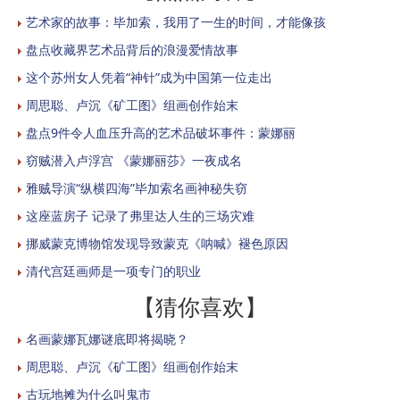
艺术家的故事：毕加索，我用了一生的时间，才能像孩
盘点收藏界艺术品背后的浪漫爱情故事
这个苏州女人凭着“神针”成为中国第一位走出
周思聪、卢沉《矿工图》组画创作始末
盘点9件令人血压升高的艺术品破坏事件：蒙娜丽
窃贼潜入卢浮宫 《蒙娜丽莎》一夜成名
雅贼导演“纵横四海”毕加索名画神秘失窃
这座蓝房子 记录了弗里达人生的三场灾难
挪威蒙克博物馆发现导致蒙克《呐喊》褪色原因
清代宫廷画师是一项专门的职业
【猜你喜欢】
名画蒙娜瓦娜谜底即将揭晓？
周思聪、卢沉《矿工图》组画创作始末
古玩地摊为什么叫鬼市