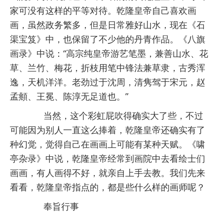
家可没有这样的平等对待。乾隆皇帝自己喜欢画
画，虽然政务繁多，但是日常雅好山水，现在《石
渠宝笈》中，也保留了不少他的丹青作品。《八旗
画录》中说：“高宗纯皇帝游艺笔墨，兼善山水、花
草、兰竹、梅花，折枝用笔中锋法兼草隶，古秀浑
逸，天机洋洋。老劲过于沈周，清隽驾于宋元，赵
孟頫、王冕、陈淳无足道也。”
当然，这个彩虹屁吹得确实大了些，不过
可能因为别人一直这么捧着，乾隆皇帝还确实有了
种幻觉，觉得自己在画画上可能有某种天赋。《啸
亭杂录》中说，乾隆皇帝经常到画院中去看绘士们
画画，有人画得不好，就亲自上手去教。我们先来
看看，乾隆皇帝指点的，都是些什么样的画师呢？
奉旨行事