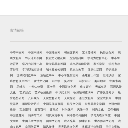
友情链接
中华书画网
中国书法网
中国油画网
书画交易网
艺术传播网
民俗文化网
刺
绣文化网
VI设计知识网
校园文化建设网
企业培训网
学习力教育中心
中小学
教育网
学习力训练中心
旅游风景名胜网
城市品牌建设网
家长学院
学习力教
育智库
学习型城市建设
域名投资知识网
意志力教育
健康生活网
营销策划
网
世界民间故事网
童话故事网
中小学生作文网
余建祥工作室
思维训练
家
庭教育顶层设计
爱情文化网
玩中学
笑话大王
科技前沿
趣味地理
中国书画
网
思维谷
中华人物谱
高考季
中国茶文化网
作文评论
天赋车站
西湖风景
文化
艺术起点
艺术收藏投资
中华武术网
收藏证书查询网
广告设计知识
教
育趋势研究
八卦晚报
天赋教育研究
天赋邂逅
茶艺文化网
宝宝成长网
中国
瓷器网
雕塑设计艺术
中国民间故事网
珠宝文化网
世界儿童文学网
文玩收藏
投资
宝岛期刊
教育百科
致富经
时尚休闲
风雅中国
时尚文化
贝壳书画
中国兰花网
演讲与口才
现代家庭教育
网络营销传播网
学习力教育研究
中国
文学网
中国儿童文学网
国学文化网
成语辞典
健康百科
世界休闲文化网
戏
曲文化网
幸福教育网
清风传播
世界民俗文化网
收藏证书查询网
学习力训练