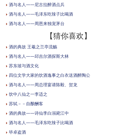
酒与名人——尼古拉醉酒点兵
酒与名人——毛泽东吃辣子比喝酒
酒与名人——周恩来独宠茅台
【猜你喜欢】
酒的典故 王羲之兰亭流觞
酒与名人——邱吉尔酒探斯大林
苏东坡与酒文化
四位文学大家的饮酒逸事之白衣送酒醉陶公
酒与名人——周总理宴请陈毅、贺龙
饮中八仙之一李适之
苏轼－－自酿酬客
酒的典故——诗仙李白溺毙江中
酒与名人——毛泽东吃辣子比喝酒
毕卓盗酒