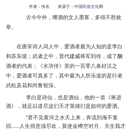
作者：佚名 来源于：
中国民俗文化网
古今中外，嗜酒的文人墨客，多得不胜枚
举。
在唐宋诗人词人中，爱酒者最为人知的是李白
和苏东坡；武者之中，晋代建威将军刘伶，成了酗
酒者的代表；《水浒传》里的一百零八条好汉之
中，爱酒者可真多了，其中最为人所乐道的是行者
武松及花和尚鲁智深。
李白是诗仙，也是酒仙，他的一首《将进
酒》，就足以道尽这们天才英雄们是如何的爱酒。
“君不见黄河之水天上来，奔流到海不复
回……人生得意须尽欢，莫使金樽空对月。天生我才