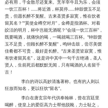
必有用，千金散尽还复来。烹羊宰牛且为乐，会须
一饮三百杯！……将近酒，杯莫停……钟鼓馔玉不足
贵，但愿长醉不复醒。古来圣贤多寂寞，惟在饮者
留其名？”“莫使金樽空对月”，金樽是指酒杯。对着
皎洁的明月，杯中岂能无酒呢？“会须一饮三百杯”，
既要喝酒，就痛快的喝，一喝就喝三百杯。“钟鼓馔
玉不足贵，但顾长醉不复醒”，鸣钟击鼓，尝尽美馔
佳肴都不可贵，最好是长醉。“古来圣贤皆寂寞，惟
有饮者留其名”，这是诗中其中一句千古绝诵，圣人
贤人，生前死后都默默无闻，只有喝酒的人名留千
古！
李白的诗以高妙清逸著称。也有的人则以
狂放而知名，更以狂饮“留名”。
李白在唐玄宗年代供奉翰林，曾在宫廷里
喝醉，使皇上的爱臣高力士帮他脱靴，力士耻之，