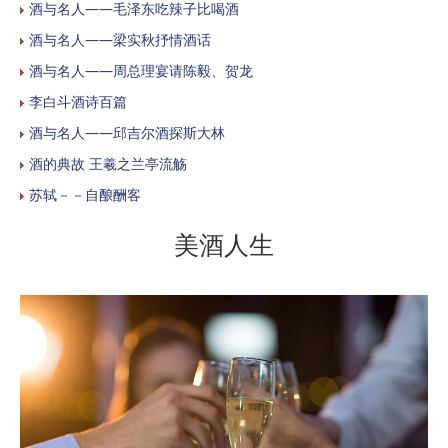
酒与名人——毛泽东吃辣子比喝酒
酒与名人——梁实秋抒情酒话
酒与名人——周总理宴请陈毅、贺龙
李白斗酒诗百篇
酒与名人——邱吉尔酒探斯大林
酒的典故 王羲之兰亭流觞
苏轼－－自酿酬客
美酒人生