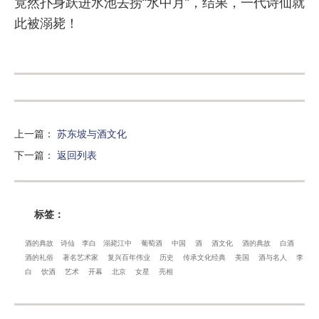
竟然扑身跃进水池去捞“水中月”，结果，一代诗仙就
此被溺毙！
上一篇
：
苏东坡与酒文化
下一篇
：
返回列表
标签：
酒的典故
诗仙
李白
溺毙江中
葡萄酒
中国
酒
酒文化
酒的典故
白酒
酒的礼俗
著名艺术家
复兴百年伟业
历史
传承文化经典
美国
酒与名人
李
白
饮酒
艺术
开幕
北京
女星
亮相