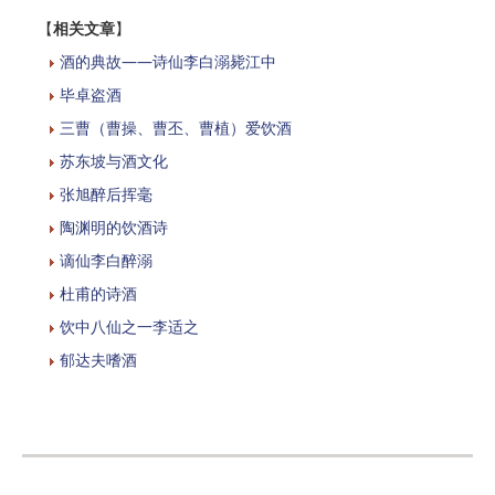
【
相关文章
】
酒的典故——诗仙李白溺毙江中
毕卓盗酒
三曹（曹操、曹丕、曹植）爱饮酒
苏东坡与酒文化
张旭醉后挥毫
陶渊明的饮酒诗
谪仙李白醉溺
杜甫的诗酒
饮中八仙之一李适之
郁达夫嗜酒