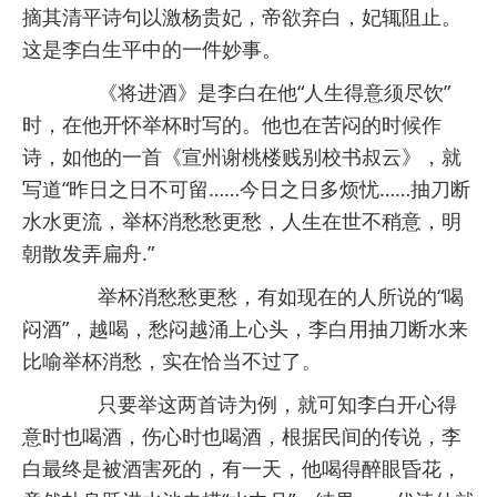
摘其清平诗句以激杨贵妃，帝欲弃白，妃辄阻止。
这是李白生平中的一件妙事。
《将进酒》是李白在他“人生得意须尽饮”
时，在他开怀举杯时写的。他也在苦闷的时候作
诗，如他的一首《宣州谢桃楼贱别校书叔云》，就
写道“昨日之日不可留……今日之日多烦忧……抽刀断
水水更流，举杯消愁愁更愁，人生在世不稍意，明
朝散发弄扁舟.”
举杯消愁愁更愁，有如现在的人所说的“喝
闷酒”，越喝，愁闷越涌上心头，李白用抽刀断水来
比喻举杯消愁，实在恰当不过了。
只要举这两首诗为例，就可知李白开心得
意时也喝酒，伤心时也喝酒，根据民间的传说，李
白最终是被酒害死的，有一天，他喝得醉眼昏花，