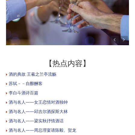
【热点内容】
酒的典故 王羲之兰亭流觞
苏轼－－自酿酬客
李白斗酒诗百篇
酒与名人——女王恋情对酒独钟
酒与名人——邱吉尔酒探斯大林
酒与名人——梁实秋抒情酒话
酒与名人——周总理宴请陈毅、贺龙