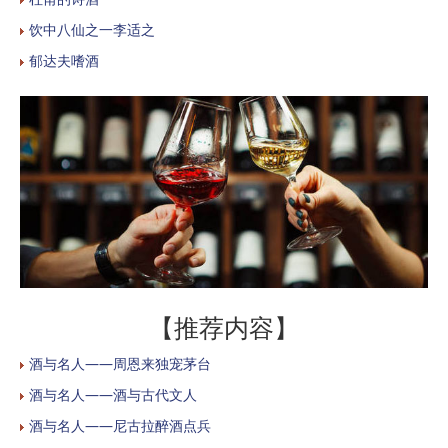
饮中八仙之一李适之
郁达夫嗜酒
【推荐内容】
酒与名人——周恩来独宠茅台
酒与名人——酒与古代文人
酒与名人——尼古拉醉酒点兵