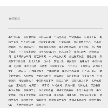
友情链接
中华书画网
中国书法网
中国油画网
书画交易网
艺术传播网
民俗文化网
刺
绣文化网
VI设计知识网
校园文化建设网
企业培训网
学习力教育中心
中小学
教育网
学习力训练中心
旅游风景名胜网
城市品牌建设网
家长学院
学习力教
育智库
学习型城市建设
域名投资知识网
意志力教育
健康生活网
营销策划
网
世界民间故事网
童话故事网
中小学生作文网
余建祥工作室
思维训练
家
庭教育顶层设计
爱情文化网
玩中学
笑话大王
科技前沿
趣味地理
中国书画
网
思维谷
中华人物谱
高考季
中国茶文化网
作文评论
天赋车站
西湖风景
文化
艺术起点
艺术收藏投资
中华武术网
收藏证书查询网
广告设计知识
教
育趋势研究
八卦晚报
天赋教育研究
天赋邂逅
茶艺文化网
宝宝成长网
中国
瓷器网
雕塑设计艺术
中国民间故事网
珠宝文化网
世界儿童文学网
文玩收藏
投资
宝岛期刊
教育百科
致富经
时尚休闲
风雅中国
时尚文化
贝壳书画
中国兰花网
演讲与口才
现代家庭教育
网络营销传播网
学习力教育研究
中国
文学网
中国儿童文学网
国学文化网
成语辞典
健康百科
世界休闲文化网
戏
曲文化网
幸福教育网
清风传播
世界民俗文化网
收藏证书查询网
学习力训练
知识
世界营销策划网
幸福智库