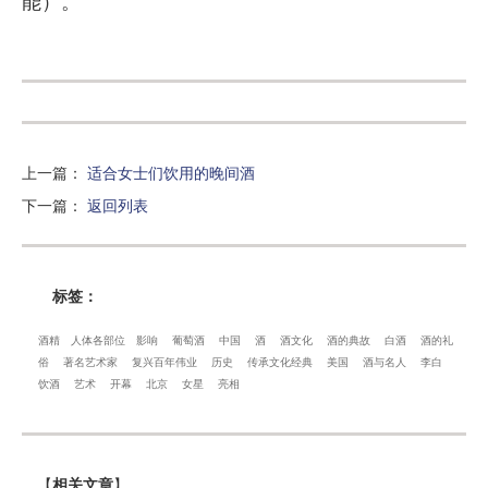
能）。
上一篇
：
适合女士们饮用的晚间酒
下一篇
：
返回列表
标签：
酒精
人体各部位
影响
葡萄酒
中国
酒
酒文化
酒的典故
白酒
酒的礼
俗
著名艺术家
复兴百年伟业
历史
传承文化经典
美国
酒与名人
李白
饮酒
艺术
开幕
北京
女星
亮相
【
相关文章
】