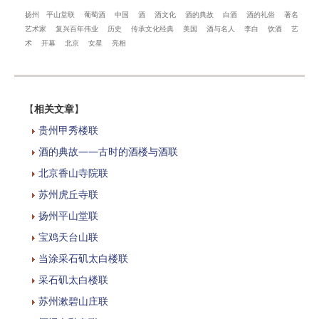
扬州
平山堂联
葡萄酒
中国
酒
酒文化
酒的典故
白酒
酒的礼俗
著名
艺术家
复兴百年伟业
历史
传承文化经典
美国
酒与名人
李白
饮酒
艺
术
开幕
北京
女星
亮相
【
相关文章
】
贵州甲秀楼联
酒的典故——古时的酒楼与酒联
北京香山寺院联
苏州虎丘寺联
扬州平山堂联
宝鸡天台山联
当涂采石矶太白楼联
采石矶太白楼联
苏州漱碧山庄联