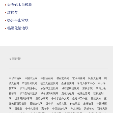
采石矶太白楼联
红楼梦
扬州平山堂联
临潼化清池联
友情链接
中华书画网
中国书法网
中国油画网
书画交易网
艺术传播网
民俗文化网
刺
绣文化网
VI设计知识网
校园文化建设网
企业培训网
学习力教育中心
中小学
教育网
学习力训练中心
旅游风景名胜网
城市品牌建设网
家长学院
学习力教
育智库
学习型城市建设
域名投资知识网
意志力教育
健康生活网
营销策划
网
世界民间故事网
童话故事网
中小学生作文网
余建祥工作室
思维训练
家
庭教育顶层设计
爱情文化网
玩中学
笑话大王
科技前沿
趣味地理
中国书画
网
思维谷
中华人物谱
高考季
中国茶文化网
作文评论
天赋车站
西湖风景