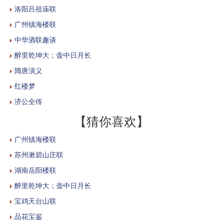
洛阳吕祖庙联
广州镇海楼联
中华酒联趣谈
醉里乾坤大；壶中日月长
隋唐演义
红楼梦
济公全传
【猜你喜欢】
广州镇海楼联
苏州漱碧山庄联
湖南岳阳楼联
醉里乾坤大；壶中日月长
宝鸡天台山联
品花宝鉴