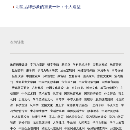
明星品牌形象的重要一环：个人造型
友情链接
政府画册设计
学习力测评
研学番茄
新起点
学科思维培养
梦想方程式
教育管家
数据营销
趣学街
学习力教育研究
油画定制网
网络营销传播
家庭教育
高考保研
轻松演讲
中国兰花网
风雅鹤壁
致富经
教育百科
漫谈家风
家庭文化网
宝岛期
刊
世界儿童文学网
中国民间故事网
宝宝成长网
中国营销策划网
天赋教育前沿
天赋教育研究
八卦晚报
校园文化建设中心
科幻文化
模特文化
教育趋势研究
主
机测评
中华武术网
艺术教育
忆西湖
国际教育观察
国际经济瞭望
作文评论
茶文
化网
历史文化
学习型校园文化
高考季
中华人物谱
思维谷
股票投资知识
地理知
识
科技前沿
玩中学
爱情文化
魔玉米
家庭教育顶层设计
思维训练
小说大全
学
习力教育专家
中小学生作文
童话故事网
幽默笑话大全
故事都市
中外民间故事
艺术收藏投资
健康生活网
意志力教育
域名投资知识
学习型城市建设
学习力教育
智库
家长学院
城市品牌建设
人间仙境
千岛湖
人间天堂
学习力训练
学习力教育
中心
中国企业培训网
校园文化建设网
中国民俗文化网
收藏证书查询网
旅游风景