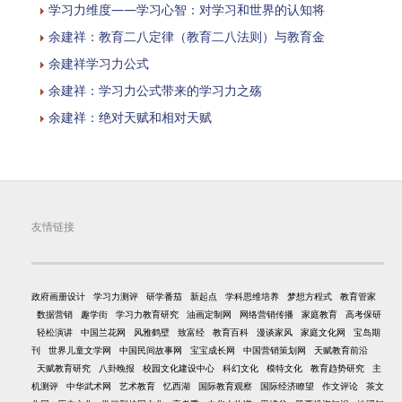
学习力维度——学习心智：对学习和世界的认知将
余建祥：教育二八定律（教育二八法则）与教育金
余建祥学习力公式
余建祥：学习力公式带来的学习力之殇
余建祥：绝对天赋和相对天赋
友情链接
政府画册设计
学习力测评
研学番茄
新起点
学科思维培养
梦想方程式
教育管家
数据营销
趣学街
学习力教育研究
油画定制网
网络营销传播
家庭教育
高考保研
轻松演讲
中国兰花网
风雅鹤壁
致富经
教育百科
漫谈家风
家庭文化网
宝岛期
刊
世界儿童文学网
中国民间故事网
宝宝成长网
中国营销策划网
天赋教育前沿
天赋教育研究
八卦晚报
校园文化建设中心
科幻文化
模特文化
教育趋势研究
主
机测评
中华武术网
艺术教育
忆西湖
国际教育观察
国际经济瞭望
作文评论
茶文