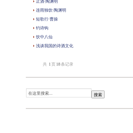
止酒·陶渊明
连雨独饮·陶渊明
短歌行·曹操
钓诗钩
饮中八仙
浅谈我国的诗酒文化
共
1
页
18
条记录