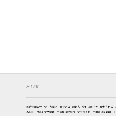
友情链接
政府画册设计
学习力测评
研学番茄
新起点
学科思维培养
梦想方程式
岛期刊
世界儿童文学网
中国民间故事网
宝宝成长网
中国营销策划网
天