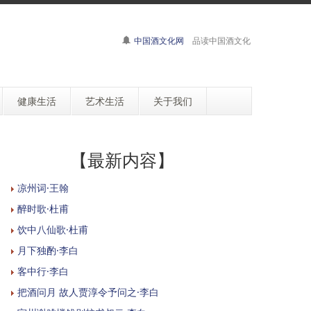
中国酒文化网
品读中国酒文化
健康生活
艺术生活
关于我们
【最新内容】
凉州词·王翰
醉时歌·杜甫
饮中八仙歌·杜甫
月下独酌·李白
客中行·李白
把酒问月 故人贾淳令予问之·李白