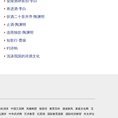
金陵酒肆留别·李白
将进酒·李白
饮酒二十首并序·陶渊明
止酒·陶渊明
连雨独饮·陶渊明
短歌行·曹操
钓诗钩
浅谈我国的诗酒文化
轻松演讲
中国兰花网
风雅鹤壁
致富经
教育百科
漫谈家风
家庭文化网
宝
机测评
中华武术网
艺术教育
忆西湖
国际教育观察
国际经济瞭望
作文评论