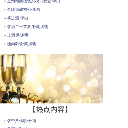
宣州谢朓楼饯别校书叔云·李白
金陵酒肆留别·李白
将进酒·李白
饮酒二十首并序·陶渊明
止酒·陶渊明
连雨独饮·陶渊明
【热点内容】
饮中八仙歌·杜甫