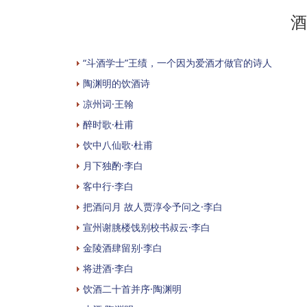
酒
“斗酒学士”王绩，一个因为爱酒才做官的诗人
陶渊明的饮酒诗
凉州词·王翰
醉时歌·杜甫
饮中八仙歌·杜甫
月下独酌·李白
客中行·李白
把酒问月 故人贾淳令予问之·李白
宣州谢朓楼饯别校书叔云·李白
金陵酒肆留别·李白
将进酒·李白
饮酒二十首并序·陶渊明