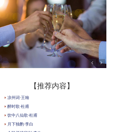
【推荐内容】
凉州词·王翰
醉时歌·杜甫
饮中八仙歌·杜甫
月下独酌·李白