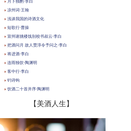
月下独酌·李白
凉州词·王翰
浅谈我国的诗酒文化
短歌行·曹操
宣州谢朓楼饯别校书叔云·李白
把酒问月 故人贾淳令予问之·李白
将进酒·李白
连雨独饮·陶渊明
客中行·李白
钓诗钩
饮酒二十首并序·陶渊明
【美酒人生】