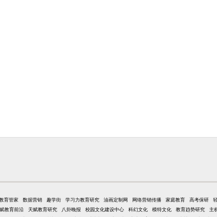
教育管家
数据营销
趣学街
学习力教育研究
油画定制网
网络营销传播
家庭教育
高考保研
赋教育前沿
天赋教育研究
八卦晚报
校园文化建设中心
科幻文化
模特文化
教育趋势研究
主