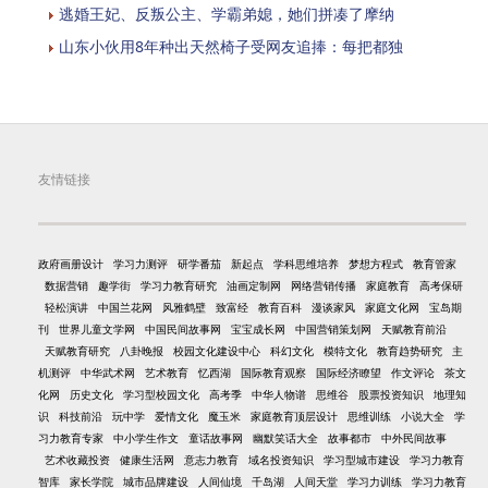
逃婚王妃、反叛公主、学霸弟媳，她们拼凑了摩纳
山东小伙用8年种出天然椅子受网友追捧：每把都独
友情链接
政府画册设计
学习力测评
研学番茄
新起点
学科思维培养
梦想方程式
教育管家
数据营销
趣学街
学习力教育研究
油画定制网
网络营销传播
家庭教育
高考保研
轻松演讲
中国兰花网
风雅鹤壁
致富经
教育百科
漫谈家风
家庭文化网
宝岛期
刊
世界儿童文学网
中国民间故事网
宝宝成长网
中国营销策划网
天赋教育前沿
天赋教育研究
八卦晚报
校园文化建设中心
科幻文化
模特文化
教育趋势研究
主
机测评
中华武术网
艺术教育
忆西湖
国际教育观察
国际经济瞭望
作文评论
茶文
化网
历史文化
学习型校园文化
高考季
中华人物谱
思维谷
股票投资知识
地理知
识
科技前沿
玩中学
爱情文化
魔玉米
家庭教育顶层设计
思维训练
小说大全
学
习力教育专家
中小学生作文
童话故事网
幽默笑话大全
故事都市
中外民间故事
艺术收藏投资
健康生活网
意志力教育
域名投资知识
学习型城市建设
学习力教育
智库
家长学院
城市品牌建设
人间仙境
千岛湖
人间天堂
学习力训练
学习力教育