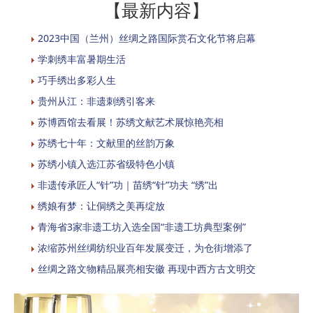
【最新内容】
2023中国（兰州）丝绸之路国际赏石文化节将启幕
学刺绣丰富暑期生活
巧手绣出多彩人生
贵州从江：非遗刺绣引客来
苏博西馆去看展！苏绣文献艺术展惊艳亮相
苏绣七十年：文献里的丝韵万象
苏绣小镇入选江苏省级特色小镇
非遗传承匠人“针”功｜苗绣“针”功夫 “绣”出
绣娘有梦：让侗绣之美再绽放
青海省3家非遗工坊入选全国“非遗工坊典型案例”
浓缩苏州丝绸纺织业百年发展变迁，为仓街增添了
丝绸之路文物精品展亮相安徽 再现中西方古文明交