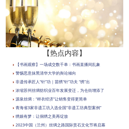
【热点内容】
【书画观察】一场成交数千单：书画直播间乱象
警惕恶意抹黑清华大学的舆论倾向
非遗传承匠人“针”功｜苗绣“针”功夫 “绣”出
浓缩苏州丝绸纺织业百年发展变迁，为仓街增添了
源泉丝绸：“样衣经济”让销售变得更简单
青海省3家非遗工坊入选全国“非遗工坊典型案例”
绣娘有梦：让侗绣之美再绽放
2023中国（兰州）丝绸之路国际赏石文化节将启幕