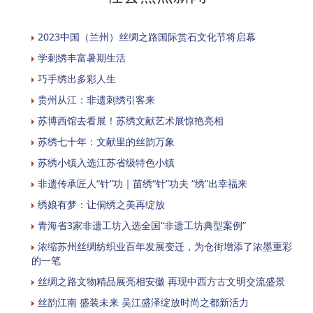
2023中国（兰州）丝绸之路国际赏石文化节将启幕
学刺绣丰富暑期生活
巧手绣出多彩人生
贵州从江：非遗刺绣引客来
苏博西馆去看展！苏绣文献艺术展惊艳亮相
苏绣七十年：文献里的丝韵万象
苏绣小镇入选江苏省级特色小镇
非遗传承匠人“针”功｜苗绣“针”功夫 “绣”出幸福来
绣娘有梦：让侗绣之美再绽放
青海省3家非遗工坊入选全国“非遗工坊典型案例”
浓缩苏州丝绸纺织业百年发展变迁，为仓街增添了浓墨重彩
的一笔
丝绸之路文物精品展亮相安徽 再现中西方古文明交流盛景
丝韵江南 盛装未来 吴江盛泽绽放时尚之都新活力