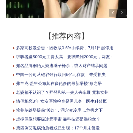
【推荐内容】
多家高校发公告：因收取0.6%手续费，7月1日起停用
求职者嫌8000元工资太高，要求降到2000元，网友：
知名品牌创始人疑遭继子枪杀，或因财产继承问题
中国一公司从硅谷银行取回6亿元存款，未受损失
弗兰克·盖里公布其在多伦多的最新塔楼“形之塔
老婆都不认识了？拜登和第一夫人去车展 竟和女州
情侣相恋3年 女友医院检查是男儿身：医生科普概
埃菲尔铁塔提前“关灯”，洞穴变冷库....危机之下
虚拟偶像想要破冰元宇宙 靠科技还是靠粉丝？
第四例艾滋病治愈者或已出现；17个月未复发