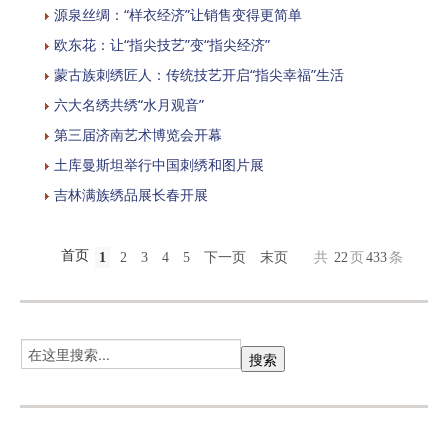
源泉丝绸：“样衣经济”让销售变得更简单
欧东花：让“指尖技艺”变“指尖经济”
蒙古族刺绣匠人：传统技艺开启“指尖幸福”生活
六大名绣共绣“水月观音”
第三届济南艺术博览会开幕
土库曼斯坦举行中国刺绣和图片展
吉林满族绣品展长春开展
首页
1
2
3
4
5
下一页
末页
共
22
页
433
条