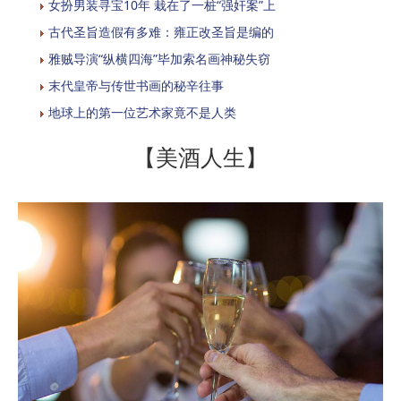
女扮男装寻宝10年 栽在了一桩“强奸案”上
古代圣旨造假有多难：雍正改圣旨是编的
雅贼导演“纵横四海”毕加索名画神秘失窃
末代皇帝与传世书画的秘辛往事
地球上的第一位艺术家竟不是人类
【美酒人生】