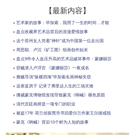
【最新内容】
艺术家的故事：毕加索，我用了一生的时间，才能
盘点收藏界艺术品背后的浪漫爱情故事
这个苏州女人凭着“神针”成为中国第一位走出国
周思聪、卢沉《矿工图》组画创作始末
盘点9件令人血压升高的艺术品破坏事件：蒙娜丽莎
窃贼潜入卢浮宫 《蒙娜丽莎》一夜成名
雅贼导演“纵横四海”毕加索名画神秘失窃
这座蓝房子 记录了弗里达人生的三场灾难
挪威蒙克博物馆发现导致蒙克《呐喊》褪色原因
清代宫廷画师是一项专门的职业
被盗17年 荷兰侦探黑市寻回爱尔兰作家王尔德戒指
蒙克《呐喊》背后10个鲜为人知的故事