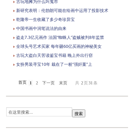
古玩地摊为什么叫鬼市
新研究表明：伦勃朗可能在绘画中运用了投影技术
乾隆帝一生收藏了多少奇珍异宝
中国书画中润笔说法的由来
盗走7.3亿元画作 法国“蜘蛛人”盗贼被判8年监禁
全球头号艺术买家 每年砸60亿买画的神秘美女
古玩大盗白天苦读鉴宝书籍 晚上外出行窃
女扮男装寻宝10年 栽在了一桩“强奸案”上
首页
1
2
下一页
末页
共
2
页
31
条