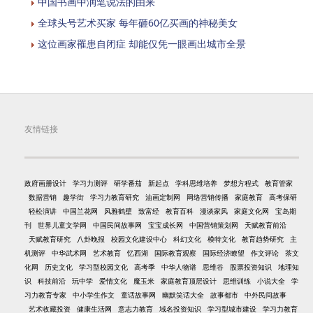
中国书画中润笔说法的由来
全球头号艺术买家 每年砸60亿买画的神秘美女
这位画家罹患自闭症 却能仅凭一眼画出城市全景
友情链接
政府画册设计
学习力测评
研学番茄
新起点
学科思维培养
梦想方程式
教育管家
数据营销
趣学街
学习力教育研究
油画定制网
网络营销传播
家庭教育
高考保研
轻松演讲
中国兰花网
风雅鹤壁
致富经
教育百科
漫谈家风
家庭文化网
宝岛期
刊
世界儿童文学网
中国民间故事网
宝宝成长网
中国营销策划网
天赋教育前沿
天赋教育研究
八卦晚报
校园文化建设中心
科幻文化
模特文化
教育趋势研究
主
机测评
中华武术网
艺术教育
忆西湖
国际教育观察
国际经济瞭望
作文评论
茶文
化网
历史文化
学习型校园文化
高考季
中华人物谱
思维谷
股票投资知识
地理知
识
科技前沿
玩中学
爱情文化
魔玉米
家庭教育顶层设计
思维训练
小说大全
学
习力教育专家
中小学生作文
童话故事网
幽默笑话大全
故事都市
中外民间故事
艺术收藏投资
健康生活网
意志力教育
域名投资知识
学习型城市建设
学习力教育