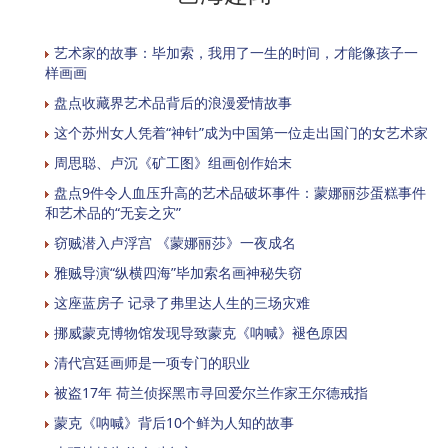
艺术家的故事：毕加索，我用了一生的时间，才能像孩子一
样画画
盘点收藏界艺术品背后的浪漫爱情故事
这个苏州女人凭着“神针”成为中国第一位走出国门的女艺术家
周思聪、卢沉《矿工图》组画创作始末
盘点9件令人血压升高的艺术品破坏事件：蒙娜丽莎蛋糕事件
和艺术品的“无妄之灾”
窃贼潜入卢浮宫 《蒙娜丽莎》一夜成名
雅贼导演“纵横四海”毕加索名画神秘失窃
这座蓝房子 记录了弗里达人生的三场灾难
挪威蒙克博物馆发现导致蒙克《呐喊》褪色原因
清代宫廷画师是一项专门的职业
被盗17年 荷兰侦探黑市寻回爱尔兰作家王尔德戒指
蒙克《呐喊》背后10个鲜为人知的故事