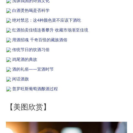
浅谈我国的诗酒文化
白酒烫热喝是否科学
绝对禁忌：这4种颜色菜不应该下酒吃
红酒拍卖佳绩连番攀升 收藏市场渐至佳境
用酒招魂 千奇百怪的藏族酒俗
传统节日的饮酒习俗
鸡尾酒的典故
酒的礼俗——宜酒时节
闲话酒旗
普罗旺斯葡萄酒酿酒过程
【美图欣赏】