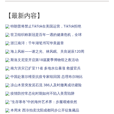
【最新内容】
特朗普将禁止TikTok在美国运营，TikTok拒绝
世卫组织称新冠是百年一遇的健康危机，全球
浙江南浔：千年湖笔书写华美篇章
海上风标——谢之光、林风眠、关良诞辰120周
斯洛文尼亚开启第18届夏季博物馆之夜活动
南方洪灾已扩至11省 多地水位暴涨 救援官兵
中国赴塞尔维亚抗疫专家组回国 总理布尔纳比
凉山木里突发泥石流 386人及时撤离成功避险
疫情防控常态化时期如何不陷入美育陷阱
“生存寒冬”中的海外艺术界：步履艰难依然
本周末 西泠拍卖沈阳成都同步公开征集藏品