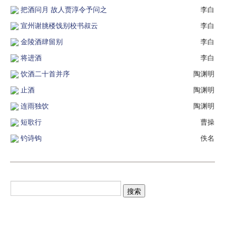
把酒问月 故人贾淳令予问之
李白
宣州谢朓楼饯别校书叔云
李白
金陵酒肆留别
李白
将进酒
李白
饮酒二十首并序
陶渊明
止酒
陶渊明
连雨独饮
陶渊明
短歌行
曹操
钓诗钩
佚名