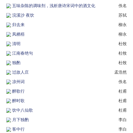
五味杂陈的调味剂，浅析唐诗宋词中的酒文化
佚名
浣溪沙 夜饮
苏轼
归去来
柳永
凤栖梧
柳永
清明
杜牧
江南春绝句
杜牧
独酌
杜牧
过故人庄
孟浩然
凉州词
佚名
醉歌行
杜甫
醉时歌
杜甫
饮中八仙歌
杜甫
月下独酌
李白
客中行
李白