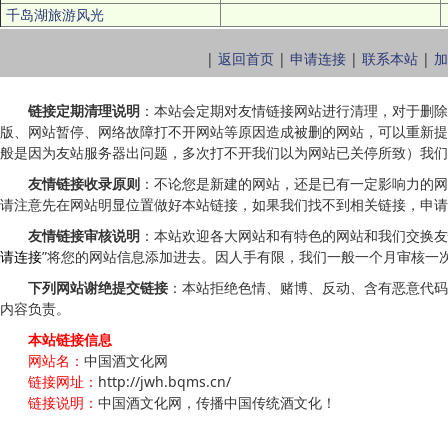
千岛湖旅游风光
|
返回首页
|
申请连接
|
联系本站
|
加
链接定期清理说明
：本站会定期对友情链接网站进行清理，对于删除
版、网站暂停、网络故障打不开网站等原因造成被删的网站，可以重新提
般是因为友站服务器出问题，多次打不开我们以为网站已关停所致）我们
友情链接收录原则
：不论您是新建的网站，还是已有一定影响力的网
请注意先在网站明显位置做好本站链接，如果我们找不到相关链接，申请
友情链接审核说明
：本站欢迎各大网站和有特色的网站和我们交换友
请连接
”将您的网站信息添加进去。因人手有限，我们一般一个月审核一
下列网站谢绝提交链接
：本站拒绝色情、赌博、反动、含有恶意代码
内容负责。
本站链接信息
网站名：
中国酒文化网
链接网址：
http://jwh.bqms.cn/
链接说明：
中国酒文化网，传播中国传统酒文化！