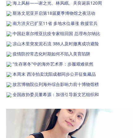
海上风标——谢之光、林风眠、关良诞辰120周
斯洛文尼亚开启第18届夏季博物馆之夜活动
南方洪灾已扩至11省 多地水位暴涨 救援官兵
中国赴塞尔维亚抗疫专家组回国 总理布尔纳比
凉山木里突发泥石流 386人及时撤离成功避险
疫情防控常态化时期如何不陷入美育陷阱
“生存寒冬”中的海外艺术界：步履艰难依然
本周末 西泠拍卖沈阳成都同步公开征集藏品
故宫博物院位列海外综合影响力前十博物馆榜
全国政协委员董希源：加强引导新文艺组织和